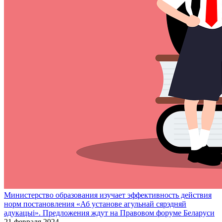
Министерство образования изучает эффективность действия
норм постановления «Аб установе агульнай сярэдняй
адукацыі». Предложения ждут на Правовом форуме Беларуси
21 февраля 2024