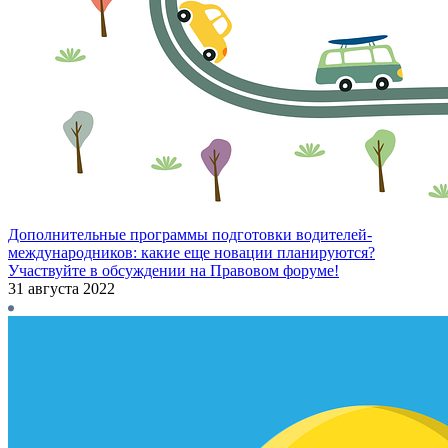
Дополнительные программы подготовки водителей-
международников: какие еще новации планируются?
Участвуйте в обсуждении на Правовом форуме!
31 августа 2022