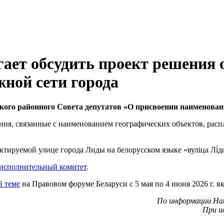
ает обсудить проект решения 
жной сети города
ого районного Совета депутатов «О присвоении наименован
ния, связанные с наименованием географических объектов, рас
руемой улице города Лиды на белорусском языке «вуліца Лі́дскі 
исполнительный комитет
.
й теме
на Правовом форуме Беларуси с 5 мая по 4 июня 2026 г. в
По информации Нац
При и