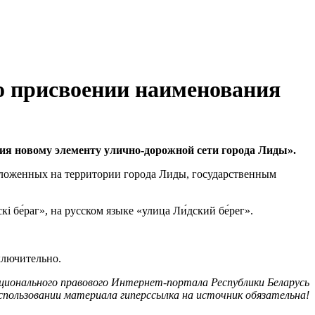
о присвоении наименования
ия новому элементу улично-дорожной сети города Лиды».
пложенных на территории города Лиды, государственным
бе́раг», на русском языке «улица Ли́дский бе́рег».
ключительно.
ионального правового Интернет-портала Республики Беларусь
спользовании материала гиперссылка на источник обязательна!