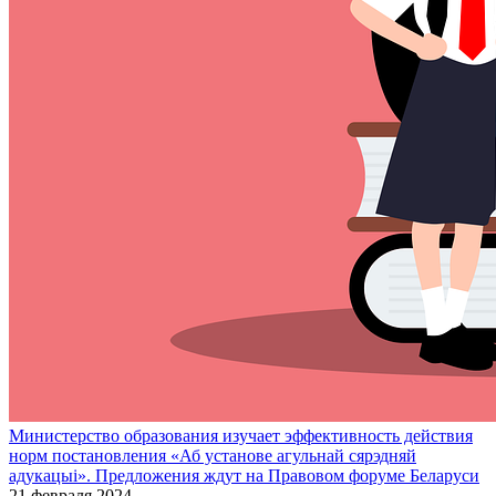
Министерство образования изучает эффективность действия
норм постановления «Аб установе агульнай сярэдняй
адукацыі». Предложения ждут на Правовом форуме Беларуси
21 февраля 2024