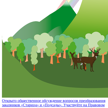
Открыто общественное обсуждение вопросов преобразования
заказников «Старица» и «Подсады». Участвуйте на Правовом