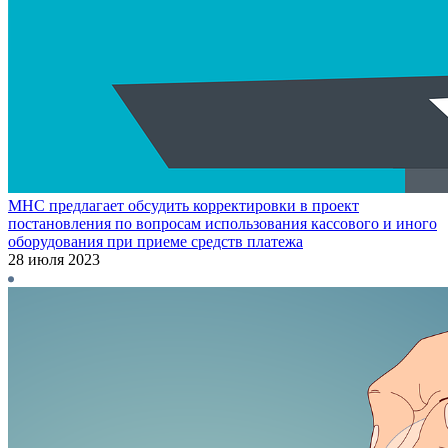
МНС предлагает обсудить корректировки в проект
постановления по вопросам использования кассового и иного
оборудования при приеме средств платежа
28 июля 2023