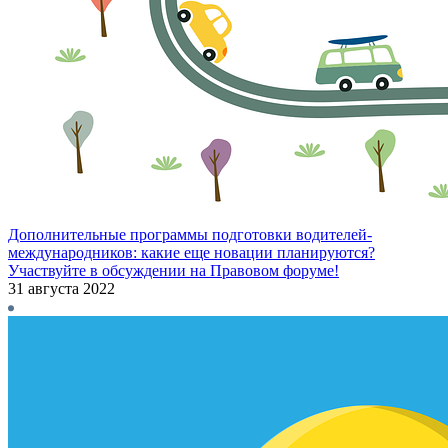
Дополнительные программы подготовки водителей-
международников: какие еще новации планируются?
Участвуйте в обсуждении на Правовом форуме!
31 августа 2022