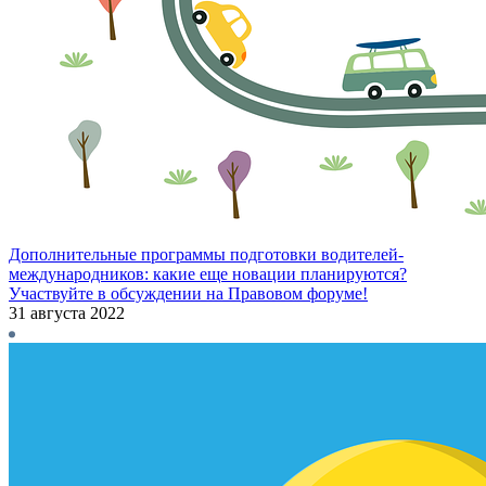
Дополнительные программы подготовки водителей-
международников: какие еще новации планируются?
Участвуйте в обсуждении на Правовом форуме!
31 августа 2022