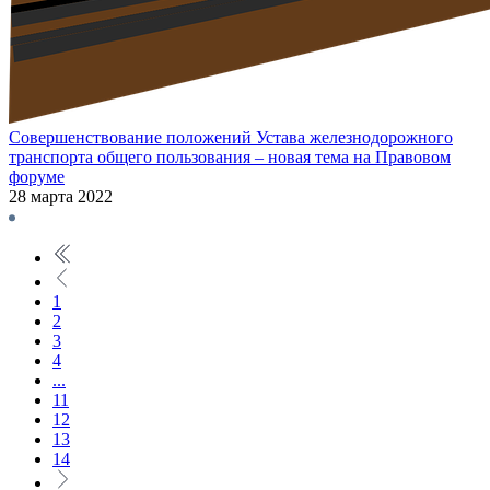
Совершенствование положений Устава железнодорожного
транспорта общего пользования – новая тема на Правовом
форуме
28 марта 2022
1
2
3
4
...
11
12
13
14