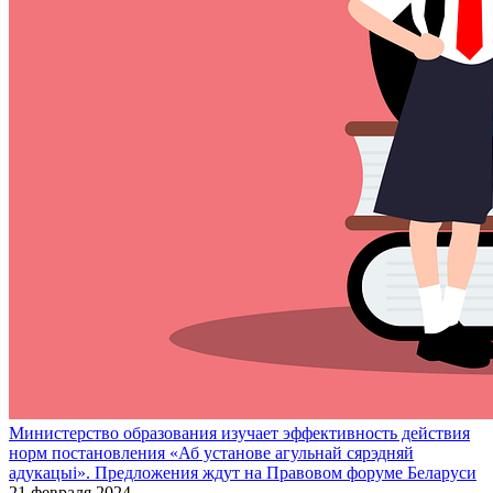
Министерство образования изучает эффективность действия
норм постановления «Аб установе агульнай сярэдняй
адукацыі». Предложения ждут на Правовом форуме Беларуси
21 февраля 2024