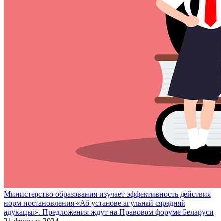
Министерство образования изучает эффективность действия
норм постановления «Аб установе агульнай сярэдняй
адукацыі». Предложения ждут на Правовом форуме Беларуси
21 февраля 2024