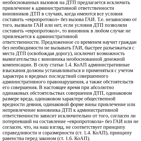
необоснованных вызовов на ДТП предлагается исключить
привлечение к административной ответственности
виновников ДТП в случаях, когда имеются все условия
составить «европротокол» без вызова ГАИ. Т.е. независимо от
того, вызвали ГАИ или нет, если условия ДТП позволяли
составить «европротокол», то виновник в любом случае не
привлекается к административной
ответственности. Предложенное со временем научит граждан
без необходимости не вызывать ГАИ, быстрее разъезжаться с
места ДТП (освобождая дорогу), исключит возможность
вымогательства с виновника необоснованной денежной
компенсации. В силу статьи 1.4. КоАП административные
взыскания должны устанавливаться и применяться с учетом
характера и вредных последствий совершенного
административного правонарушения, а также обстоятельств
его совершения. В настоящее время при абсолютно
одинаковых обстоятельствах совершения ДТП, одинаковом
размере вреда, одинаковом характере общественной
вредности деяния, одинаковой форме вины привлечение или
непривлечение виновника ДТП к административной
ответственности зависит исключительно от того, согласен ли
потерпевший на составление «европротокола» без ГАИ или не
согласен, что, на наш взгляд, не соответствует принципу
справедливости и соразмерности (ст. 1.4. КоАП), принципу
равенства перед законом (ст. 1.6. КоАП).