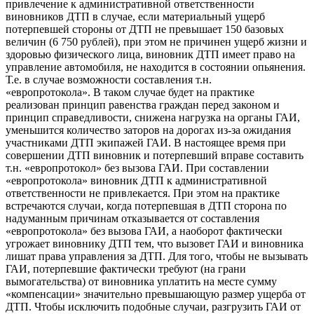
привлечение к административной ответственности
виновников ДТП в случае, если материальный ущерб
потерпевшей стороны от ДТП не превышает 150 базовых
величин (6 750 рублей), при этом не причинен ущерб жизни и
здоровью физического лица, виновник ДТП имеет право на
управление автомобиля, не находится в состоянии опьянения.
Т.е. в случае возможности составления т.н.
«европротокола». В таком случае будет на практике
реализован принцип равенства граждан перед законом и
принцип справедливости, снижена нагрузка на органы ГАИ,
уменьшится количество заторов на дорогах из-за ожидания
участниками ДТП экипажей ГАИ. В настоящее время при
совершении ДТП виновник и потерпевший вправе составить
т.н. «европротокол» без вызова ГАИ. При составлении
«европротокола» виновник ДТП к административной
ответственности не привлекается. При этом на практике
встречаются случаи, когда потерпевшая в ДТП сторона по
надуманным причинам отказывается от составления
«европротокола» без вызова ГАИ, а наоборот фактически
угрожает виновнику ДТП тем, что вызовет ГАИ и виновника
лишат права управления за ДТП. Для того, чтобы не вызывать
ГАИ, потерпевшие фактически требуют (на грани
вымогательства) от виновника уплатить на месте сумму
«компенсации» значительно превышающую размер ущерба от
ДТП. Чтобы исключить подобные случаи, разгрузить ГАИ от