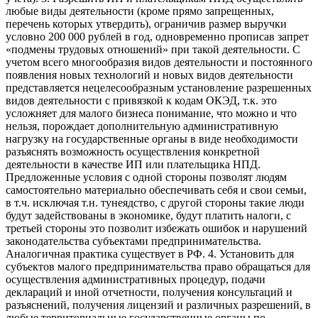
любые виды деятельности (кроме прямо запрещенных,
перечень которых утвердить), ограничив размер выручки
условно 200 000 рублей в год, одновременно прописав запрет
«подмены трудовых отношений» при такой деятельности. С
учетом всего многообразия видов деятельности и постоянного
появления новых технологий и новых видов деятельности
представляется нецелесообразным установление разрешенных
видов деятельности с привязкой к кодам ОКЭД, т.к. это
усложняет для малого бизнеса понимание, что можно и что
нельзя, порождает дополнительную административную
нагрузку на государственные органы в виде необходимости
разъяснять возможность осуществления конкретной
деятельности в качестве ИП или плательщика НПД.
Предложенные условия с одной стороны позволят людям
самостоятельно материально обеспечивать себя и свои семьи,
в т.ч. исключая т.н. тунеядство, с другой стороны такие люди
будут задействованы в экономике, будут платить налоги, с
третьей стороны это позволит избежать ошибок и нарушений
законодательства субъектами предпринимательства.
Аналогичная практика существует в РФ. 4. Установить для
субъектов малого предпринимательства право обращаться для
осуществления административных процедур, подачи
деклараций и иной отчетности, получения консультаций и
разъяснений, получения лицензий и различных разрешений, в
любые территориальные государственные органы по