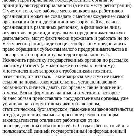
принципу экстерриториальности (а не по месту регистрации).
С учетом того, что рабочее место конкретных работников
организации может не совпадать с местонахождением самой
организации (в т.ч. дистанционная форма найма, офисы
организации в различных регионах), а физические лица,
осуществляющие индивидуальную предпринимательскую
деятельность, могут фактически проживать и работать не по
месту регистрации, видится целесообразным предоставить
право обращения субъектам малого предпринимательства в
гос. органы по принципу экстерриториальности. 5.
Исключить практику государственных органов по рассылке
частному бизнесу (а может даже и государственному)
многочисленных запросов с требованиями пояснить,
разъяснить, отчитаться. Такие запросы зачастую не имеют
ссылок на нормы законодательства, устанавливающие
обязанность бизнеса давать гос органам такие пояснения,
отчеты. Вся информация, данные и отчетность, которые
бизнес обязан предоставлять государственным органам, уже
установлена в нормативных актах (налоговом,
статистическом, бухгалтерском, таможенном законодательстве
и т.д.), а дополнительные запросы вне рамок этих норм
законодательства отвлекают работников от их
непосредственных обязанностей. 6. Создать бесплатный для
пользователей единый государственный информационный