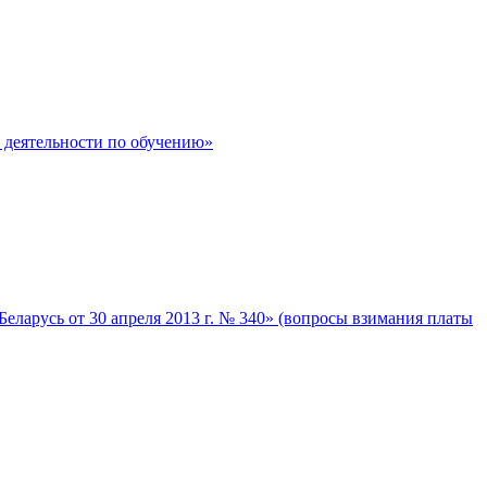
 деятельности по обучению»
ларусь от 30 апреля 2013 г. № 340» (вопросы взимания платы