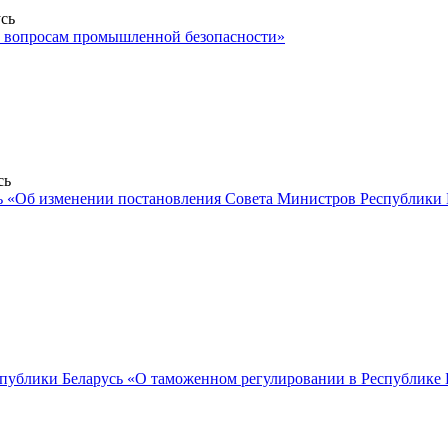
сь
о вопросам промышленной безопасности»
сь
 «Об изменении постановления Совета Министров Республики Бе
спублики Беларусь «О таможенном регулировании в Республике 