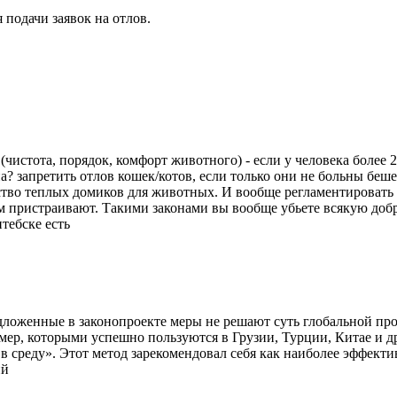
подачи заявок на отлов.
истота, порядок, комфорт животного) - если у человека более 2
кона? запретить отлов кошек/котов, если только они не больны бе
тво теплых домиков для животных. И вообще регламентировать 
м пристраивают. Такими законами вы вообще убьете всякую доб
тебске есть
ложенные в законопроекте меры не решают суть глобальной про
ер, которыми успешно пользуются в Грузии, Турции, Китае и д
е в среду». Этот метод зарекомендовал себя как наиболее эффек
вий