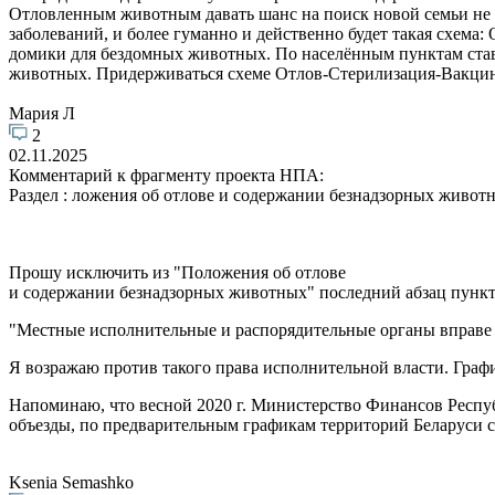
Отловленным животным давать шанс на поиск новой семьи не 
заболеваний, и более гуманно и действенно будет такая 
домики для бездомных животных. По населённым пунктам ста
животных. Придерживаться схеме Отлов-Стерилизация-Вакцин
Мария Л
2
02.11.2025
Комментарий к фрагменту проекта НПА:
Раздел : ложения об отлове и содержании безнадзорных животны
Прошу исключить из "Положения об отлове
и содержании безнадзорных животных" последний абзац пункта
"Местные исполнительные и распорядительные органы вправе 
Я возражаю против такого права исполнительной власти. Графи
Напоминаю, что весной 2020 г. Министерство Финансов Респу
объезды, по предварительным графикам территорий Беларуси с 
Ksenia Semashko