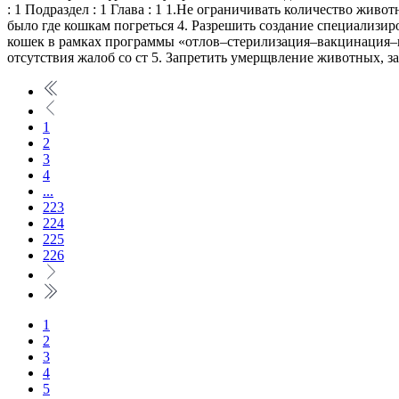
: 1 Подраздел : 1 Глава : 1 1.Не ограничивать количество живо
было где кошкам погреться 4. Разрешить создание специализ
кошек в рамках программы «отлов–стерилизация–вакцинация–в
отсутствия жалоб со ст 5. Запретить умерщвление животных, 
1
2
3
4
...
223
224
225
226
1
2
3
4
5