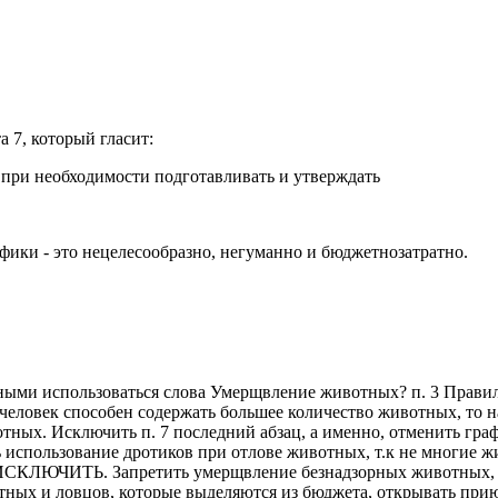
 7, который гласит:
при необходимости подготавливать и утверждать
ики - это нецелесообразно, негуманно и бюджетнозатратно.
тными использоваться слова Умерщвление животных? п. 3 Правил
 человек способен содержать большее количество животных, то 
тных. Исключить п. 7 последний абзац, а именно, отменить граф
ь использование дротиков при отлове животных, т.к не многие 
вил, ИСКЛЮЧИТЬ. Запретить умерщвление безнадзорных животных
ных и ловцов, которые выделяются из бюджета, открывать прию