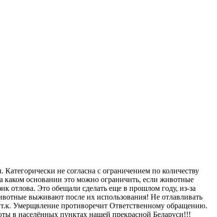
. Категорически не согласна с ограничением по количеству
на каком основании это можно ограничить, если животные
ик отлова. Это обещали сделать еще в прошлом году, из-за
животные выживают после их использования! Не отлавливать
, т.к. Умерщвление противоречит Ответственному обращению.
ты в населённых пунктах нашей прекрасной Беларуси!!!