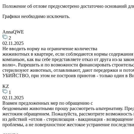
Положение об отлове предусмотрено достаточно оснований для 
Графики необходимо исключить.
AnnaQWE
2
02.11.2025
Не вводить норму на ограничение количества
жиживотных в квартире, если соблюдаются нормы содержания (ч
компаньон, как вы себе представляете отказ от друга из-за за
волю». Разрешить и по возможности финансировать строительс
стерилизуют животных, отлавливают, дают передержки и пото
УБИЙСТВО, при этом не построив приютов - только один в Ви
KZ
1
02.11.2025
Взамен предложенных мер по обращению с
бездомными животными прошу рассмотреть альтернативу. Пред
жестоким обращением. Пожалуйста, рассмотрите возможность м
из действий «отлов - стерилизация - вакцинация - возвращени
проблемы, а не поверхностное жестокое устранение последст