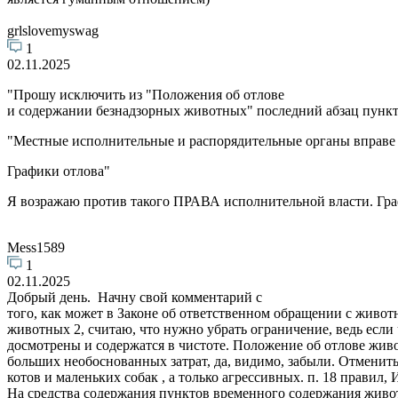
grlslovemyswag
1
02.11.2025
"Прошу исключить из "Положения об отлове
и содержании безнадзорных животных" последний абзац пункта
"Местные исполнительные и распорядительные органы вправе 
Графики отлова"
Я возражаю против такого ПРАВА исполнительной власти. Граф
Mess1589
1
02.11.2025
Добрый день. Начну свой комментарий с
того, как может в Законе об ответственном обращении с живо
животных 2, считаю, что нужно убрать ограничение, ведь если
досмотрены и содержатся в чистоте. Положение об отлове живо
больших необоснованных затрат, да, видимо, забыли. Отменит
котов и маленьких собак , а только агрессивных. п. 18 пра
На средства содержания пунктов временного содержания живот