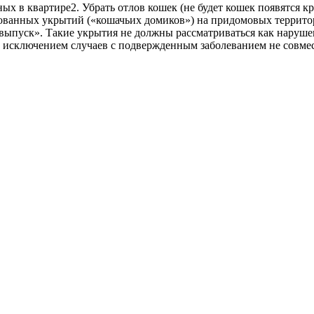
тных в квартире2. Убрать отлов кошек (не будет кошек появятся к
ированных укрытий («кошачьих домиков») на придомовых террит
ыпуск». Такие укрытия не должны рассматриваться как наруше
за исключением случаев с подвержденным заболеванием не совм