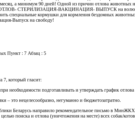
месяц, а минимум 90 дней! Одной из причин отлова животных н
схема: ОТЛОВ- СТЕРИЛИЗАЦИЯ-ВАКЦИНАЦИЯ- ВЫПУСК на волю Ра
вить специальные кормушки для кормления бездомных животных
ация-Выпуск на свободу!
х Пункт : 7 Абзац : 5
 7, который гласит:
при необходимости подготавливать и утверждать график отлова
ки – это нецелесообразно, негуманно и бюджетозатратно.
блики Беларусь направило рекомендательное письмо в МинЖКХ 
целью поиска и отлова (уничтожения на месте) всех собак/кото