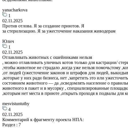
yanacharkova
1
02.11.2025
Против отлова. Я за создание приютов. Я
за стерилизацию. Я за ужесточение наказания живодерам
Юлич
1
02.11.2025
Отлавливать животных с ошейниками нельзя
, можно отлавливать уличных котов только для кастрации/ сте
,чтобы животное не страдало ,когда уже нельзя помочь;тому ,
,от людей (ужесточение законов и штрафов для людей, выкид
,которые у них ради бизнеса, нет ,запретить это или ужесточ
состоянием животного — да ,осведомлять население о правиль
животного в пакет и в мусорку , специализированные площадки
,которым нет места в приюте ,открыть проходя в подвалы для к
mesvistuntutby
4
02.11.2025
Комментарий к фрагменту проекта НПА:
Раздел : 7