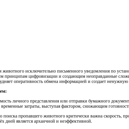
ем животного исключительно письменного уведомления по уста
ым принципам цифровизации и создающим неоправданные сложн
рудняет оперативность обмена информацией и создает ненужную
ем:
мость личного представления или отправки бумажного документ
 временные затраты, выступая фактором, снижающим готовност
го поиска пропавшего животного критически важна скорость, пр
х дней является архаичной и неэффективной.