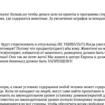
ь налог больше,но чтобы деньги шли на приюты и программы ст
х, где содержатся животные. За увеличение штрафов за ненадл
удут стерилизовать и отпускать(а НЕ УБИВАТЬ!!!) Когда ужест
 питомцев? Потому что продают(отдают) абы кому. Животное на
ажется(потеряет, избавится) от животного, разведенец должен
отных! Они так же хотят жить! Мы живем в центре Европы и дол
ючением бешеных) должно быть ЗАПРЕЩЕНО!
норм, а также условиях содержания любой человек может содерж
. Коты не нападают на людей, могут сами найти пропитание и у
решить на законодательном уровне установку домиков/укрытий д
всеместно на законодательном уровне полную блокировку подва
крывающиеся во все стороны, чтобы обеспечить котам свободное