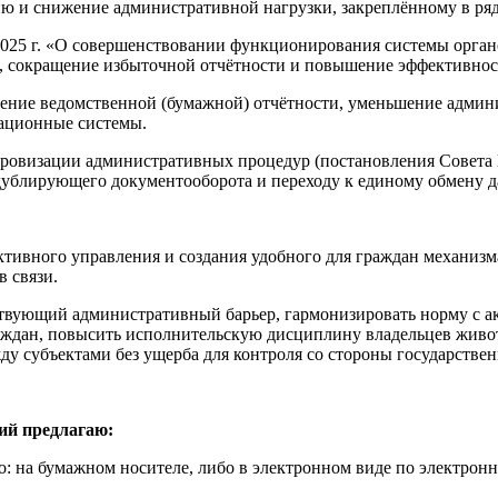
ию и снижение административной нагрузки, закреплённому в ря
2025 г. «О совершенствовании функционирования системы орган
и, сокращение избыточной отчётности и повышение эффективнос
ащение ведомственной (бумажной) отчётности, уменьшение админ
ационные системы.
овизации административных процедур (постановления Совета М
ублирующего документооборота и переходу к единому обмену 
ктивного управления и создания удобного для граждан механиз
 связи.
вующий административный барьер, гармонизировать норму с ак
ждан, повысить исполнительскую дисциплину владельцев животн
ду субъектами без ущерба для контроля со стороны государстве
ий предлагаю:
: на бумажном носителе, либо в электронном виде по электронн