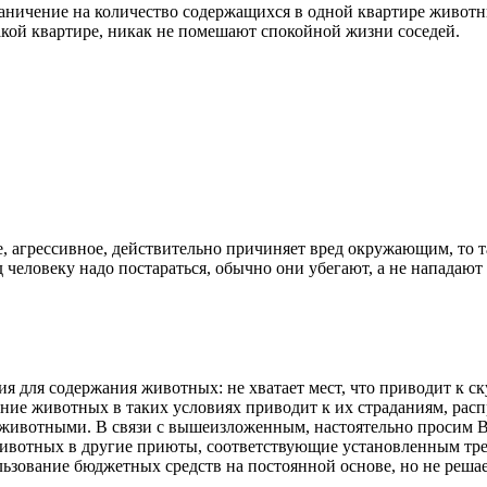
граничение на количество содержащихся в одной квартире живот
кой квартире, никак не помешают спокойной жизни соседей.
е, агрессивное, действительно причиняет вред окружающим, то 
д человеку надо постараться, обычно они убегают, а не нападают
я для содержания животных: не хватает мест, что приводит к с
ние животных в таких условиях приводит к их страданиям, рас
 животными. В связи с вышеизложенным, настоятельно просим В
вотных в другие приюты, соответствующие установленным треб
льзование бюджетных средств на постоянной основе, но не решае