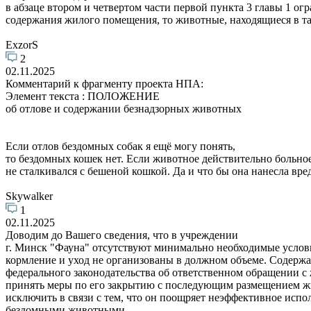
в абзаце втором и четвертом части первой пункта 3 главы 1 о
содержания жилого помещения, то животные, находящиеся в та
ExzorS
2
02.11.2025
Комментарий к фрагменту проекта НПА:
Элемент текста : ПОЛОЖЕНИЕ
об отлове и содержании безнадзорных животных
Если отлов бездомных собак я ещё могу понять,
то бездомных кошек нет. Если животное действительно больно
не сталкивался с бешеной кошкой. Да и что бы она нанесла вре
Skywalker
1
02.11.2025
Доводим до Вашего сведения, что в учреждении
г. Минск "Фауна" отсутствуют минимально необходимые услови
кормление и уход не организованы в должном объеме. Содержа
федерального законодательства об ответственном обращении с
принять меры по его закрытию с последующим размещением жи
исключить в связи с тем, что он поощряет неэффективное испо
бездомными животными.