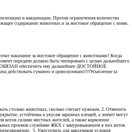
ерилизации и вакцинации. Против ограничения количества
ежащее содержание животных и за жестокое обращение с ними.
очат наказание за жестокое обращение с животными? Когда
 момент передачи должно быть чипировано с целью дальнейшего
 быть ОБЯЗАН обеспечить ему дальнейшее ДОСТОЙНОЕ
жны действовать гуманно и цивилизовано!!!!Усыпление (а
ать столько животных, сколько считает нужным. 2. Отменить
крытие, устойчивы к укусам заразных клещей, а значит могут
ля котов силами местных жителей, а также кормление
льных проемов службами ЖКХ с замуровыванием в них котов.
 передвижение. 5. Ужесточить для заводчиков условия