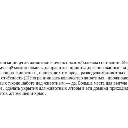
рилизации ,если животное в очень плохом/больном состоянии .У
кому ещё можно помочь ,направить в приюты ,организованные на 
ывающих животных , наносящих им вред , разводящих животных 
ить отчётность ).Не ограничивать количество животных , прожив
ных :уходе ,заботе над животным — да. Больше места для выгул
 , сделать укрытия для животных ,чтобы в эти домики приходил
отов ,от мышей и крыс .