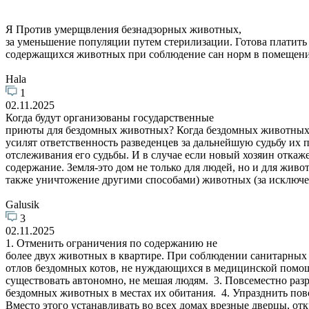
Я Против умерщвления безнадзорных животных,
за уменьшение популяции путем стерилизации. Готова платит
содержащихся животных при соблюдение сан норм в помещения
Hala
1
02.11.2025
Когда будут организованы государственные
приюты для бездомных животных? Когда бездомных животных б
усилят ответственность разведенцев за дальнейшую судьбу их
отслеживания его судьбы. И в случае если новый хозяин отк
содержание. Земля-это дом не только для людей, но и для жив
также уничтожение другими способами) животных (за искл
Galusik
3
02.11.2025
1. Отменить ограничения по содержанию не
более двух животных в квартире. При соблюдении санитарных 
отлов бездомных котов, не нуждающихся в медицинской помощи
существовать автономно, не мешая людям. 3. Повсеместно раз
бездомных животных в местах их обитания. 4. Упразднить по
Вместо этого устанавливать во всех домах врезные дверцы, от