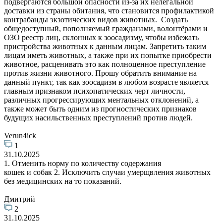
подвергаются большой опасности из-за их нелегальной
доставки из страны обитания, что становится профилактикой
контрабанды экзотических видов животных. Создать
общедоступный, пополняемый гражданами, волонтёрами и
ОЗО реестр лиц, склонных к зоосадизму, чтобы избежать
пристройства животных к данным лицам. Запретить таким
лицам иметь животных, а также при их попытке приобрести
животное, расценивать это как полноценное преступление
против жизни животного. Прошу обратить внимание на
данный пункт, так как зоосадизм в любом возрасте является
главным признаком психопатических черт личности,
различных прогрессирующих ментальных отклонений, а
также может быть одним из прогностических признаков
будущих насильственных преступлений против людей.
Verun4ick
1
31.10.2025
1. Отменить норму по количеству содержания
кошек и собак 2. Исключить случаи умерщвления животных
без медицинских на то показаний.
Дмитрий
2
31.10.2025