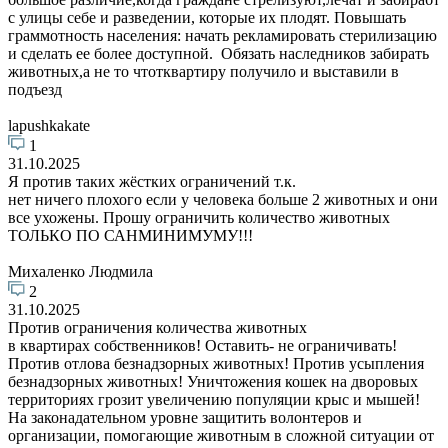
с улицы себе и разведении, которые их плодят. Повышать
граммотность населения: начать рекламировать стерилизацию
и сделать ее более доступной. Обязать наследников забирать
животных,а не то чтотквартиру получило и выставили в
подъезд
lapushkakate
1
31.10.2025
Я против таких жёстких ограничений т.к.
нет ничего плохого если у человека больше 2 животных и они
все ухожены. Прошу ограничить количество животных
ТОЛЬКО ПО САНМИНИМУМУ!!!
Михаленко Людмила
2
31.10.2025
Против ограничения количества животных
в квартирах собственников! Оставить- не ограничивать!
Против отлова безнадзорных животных! Против усыпления
безнадзорных животных! Уничтожения кошек на дворовых
территориях грозит увеличению популяции крыс и мышей!
На законадательном уровне защитить волонтеров и
организации, помогающие животным в сложной ситуации от