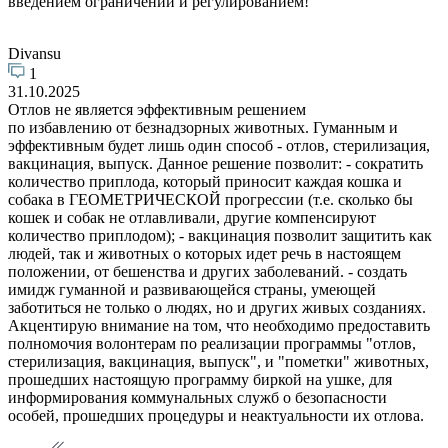
введением ограничений и регулированием!
Divansu
1
31.10.2025
Отлов не является эффективным решением
по избавлению от безнадзорных животных. Гуманным и
эффективным будет лишь один способ - отлов, стерилизация,
вакцинация, выпуск. Данное решение позволит: - сократить
количество приплода, который приносит каждая кошка и
собака в ГЕОМЕТРИЧЕСКОЙ прогрессии (т.е. сколько бы
кошек и собак не отлавливали, другие компенсируют
количество приплодом); - вакцинация позволит защитить как
людей, так и животных о которых идет речь в настоящем
положении, от бешенства и других заболеваний. - создать
имидж гуманной и развивающейся страны, умеющей
заботиться не только о людях, но и других живых созданиях.
Акцентирую внимание на том, что необходимо предоставить
полномочия волонтерам по реализации программы "отлов,
стерилизация, вакцинация, выпуск", и "пометки" животных,
прошедших настоящую программу биркой на ушке, для
информирования коммунальных служб о безопасности
особей, прошедших процедуры и неактуальности их отлова.