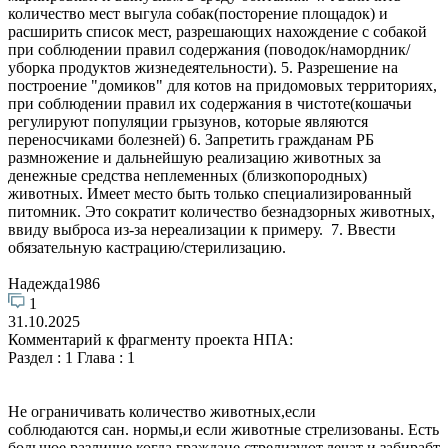
количество мест выгула собак(посторение площадок) и
расширить список мест, разрешающих нахождение с собакой
при соблюдении правил содержания (поводок/намордник/
уборка продуктов жизнедеятельности). 5. Разрешение на
построение "домиков" для котов на придомовых территориях,
при соблюдении правил их содержания в чистоте(кошачьи
регулируют популяции грызунов, которые являются
переносчиками болезней) 6. Запретить гражданам РБ
размножение и дальнейшую реализацию животных за
денежные средства неплеменных (близкопородных)
животных. Имеет место быть только специализированный
питомник. Это сократит количество безнадзорных животных,
ввиду выброса из-за нереализации к примеру. 7. Ввести
обязательную кастрацию/стерилизацию.
Надежда1986
1
31.10.2025
Комментарий к фрагменту проекта НПА:
Раздел : 1 Глава : 1
Не ограничивать количество животных,если
соблюдаются сан. нормы,и если животные стрелизованы. Есть
большое различие,когда граждане стрелизуют,лечат и забирабт