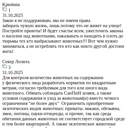
Kpustuna
1
31.10.2025
Закон я не поддерживаю, мы не имеем права
забирать чужую жизнь, лишь потому что он живет на улице!
Постройте приюты! И будет счастье всем, ужесточить законы
о насилии над животными, наказывать и находить в плоть до
тюрьмы тех кто выбрасывают животных!!! Вот чем нужно
заниматься, а не истреблять тех кто как никто другой достоин
жить!
Север Лолита
3
31.10.2025
Для контроля количества животных на содержании
у физического лица разработать норматив по квадратным
метрам, согласно требуемым для того или иного вида
животного. Обязать соблюдать СанПиН хозяев, а также
условия содержания и уход за животным(и) вместо четкого
ограничения "не более двух" Ограничить приобретение
экзотических видов животных: приматы, макаки, обезьяны,
змеи, питоны, пауки-птицееды, и прочие, так как среда
обитания данных животных не соответствует городской среде
и тем более квартирной. А также экзотические животные