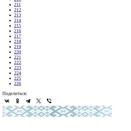
211
212
213
214
215
216
217
218
219
220
221
222
223
224
225
226
Поделиться: