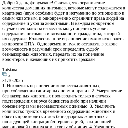
Добрый день, форумчане! Считаю, что ограничение
количества домашних питомцев, которые могут содержаться в
квартирах (двум особями) будет и негуманно по отношению к
самим животным, и одновременно ограничит права людей на
содержание и уход за животными. В каждом конкретном
случае специалисты на местах могут оценить условия
содержания питомцев и возможности гражданина, который
их содержит. Количественное ограничение нужно исключить
из проекта НПА. Одновременно нужно оставлять в законе
возможность в разумный срок определить судьбу
безнадзорных животных, передать их на попечение
волонтеров и желающих их приютить граждан
Tatsiana
2
31.10.2025
1. Исключить ограничение количества животных,
при соблюдении санитарных норм и правил. 2. Умертвление
безнадзорных животных производить только в случаях
подтверждения вируса бешенства либо при наличии
болезней/травмы несовместимых с жизнью. 3. Увеличить
количество пунктов временного содержания животных и
обязать производить отлов безнадзорных животных с
последующей кастрацией/стерилизацией, вакцинацией.
маркировкой и выпуском в среду обитания. 4. Увеличить