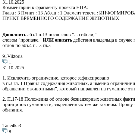
31.10.2025
Комментарий к фрагменту проекта НПА:
Глава : 3 Пункт : 13 Абзац : 1 Элемент текста : И
ПУНКТ ВРЕМЕННОГО СОДЕРЖАНИЯ ЖИВОТНЫХ
Дополнить
абз.1 п.13 после слов "... гибели,"
словом "пропаже,"
ИЛИ описать
действия владельца в случае
отлов по абз.4 п.13 гл.3
91Viktoria
1
31.10.2025
1. Исключить ограничение, которое зафиксировано
в п.3 гл. 1 Правил содержания животных, а именно ограничини
обращении с животными”, который направлен на гуманное отно
2. П.17-18 Положения об отлове безнадзорных животных факти
принципов гуманности, закреплённых тем же законом. Прошу за
обитания.
Tane4ka3
8