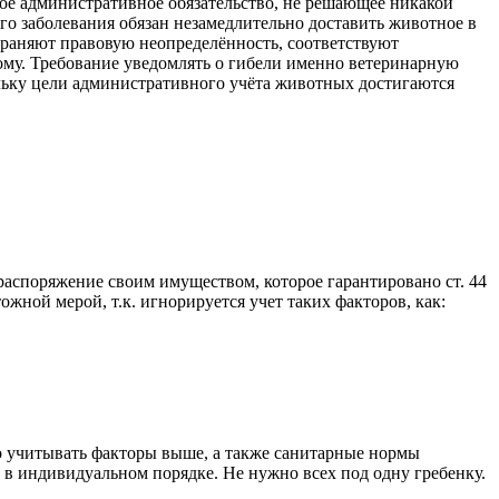
ое административное обязательство, не решающее никакой
о заболевания обязан незамедлительно доставить животное в
раняют правовую неопределённость, соответствуют
му. Требование уведомлять о гибели именно ветеринарную
ольку цели административного учёта животных достигаются
аспоряжение своим имуществом, которое гарантировано ст. 44
ной мерой, т.к. игнорируется учет таких факторов, как:
 учитывать факторы выше, а также санитарные нормы
в индивидуальном порядке. Не нужно всех под одну гребенку.