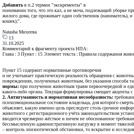
Добавить
в п.2 термин "экскременты" в
понимании того, что это кал, а не моча, подлежащий уборке пр
жилого дома, где проживает один собственник (наниматель), и
кошек);".
Natasha Михеева
13
31.10.2025
Комментарий к фрагменту проекта НПА:
Глава : 3 Пункт : 15 Элемент текста : Правила содержания жив
Пункт 15 содержит нормативные противоречия
и не учитывает практическую реальность обращения с животн
повреждениях, полученных животным, без указания способа та
нормы:
при получении животным травм первоочередной и един
какого-либо органа. Текущая формулировка смещает акценты с
2. Антигуманность и нормативная несообразность:
требован
психоэмоциональное состояние владельца, для которого смерт
объясняет, какую именно цель преследует столь срочное инфор
животного с регистрационного учёта законодательством устан
вводится чрезмерно жёсткое и ничем не обоснованное требован
бессмысленную административную нагрузку в момент тяжелой
– контроль эпизоотической обстановки, то вскрытие и исследов