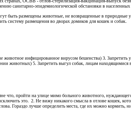
их странах, ОСВВ - отлов-стерилизация-вакцинация-выпуск без
дшению санитарно-эпидемиологической обстановки в населенных
ут быть размещены животные, не возвращенные в природные усл
ить систему размещения во дворах домиков для кошек и собак.
ние животное инфицированное вирусом бешенства) 3. Запрети
нии животных) 5. Запретить выгул собак, лицам находящимися 
 мне что, пройти на улице мимо больного животного, нуждающего
сключить это. 2. Не вижу никакого смысла в отлове кошек, кото
тлова. Гораздо лучше определить места, где их можно кормить, 