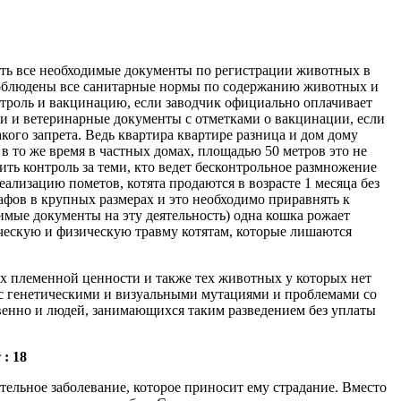
есть все необходимые документы по регистрации животных в
 соблюдены все санитарные нормы по содержанию животных и
нтроль и вакцинацию, если заводчик официально оплачивает
и и ветеринарные документы с отметками о вакцинации, если
ого запрета. Ведь квартира квартире разница и дом дому
 в то же время в частных домах, площадью 50 метров это не
ть контроль за теми, кто ведет бесконтрольное размножение
еализацию пометов, котята продаются в возрасте 1 месяца без
фов в крупных размерах и это необходимо приравнять к
мые документы на эту деятельность) одна кошка рожает
гическую и физическую травму котятам, которые лишаются
 племенной ценности и также тех животных у которых нет
 с генетическими и визуальными мутациями и проблемами со
ственно и людей, занимающихся таким разведением без уплаты
: 18
ельное заболевание, которое приносит ему страдание. Вместо