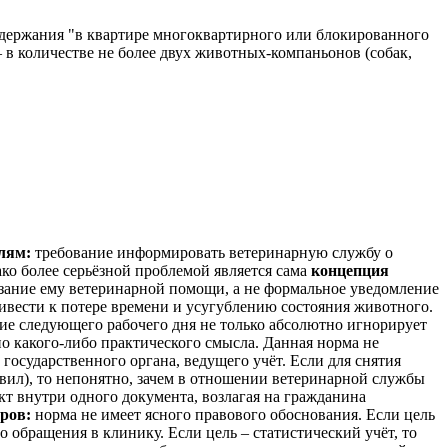
содержания "в квартире многоквартирного или блокированного
 в количестве не более двух животных-компаньонов (собак,
елям:
требование информировать ветеринарную службу о
ко более серьёзной проблемой является сама
концепция
зание ему ветеринарной помощи, а не формальное уведомление
ивести к потере времени и усугублению состояния животного.
ие следующего рабочего дня не только абсолютно игнорирует
о какого-либо практического смысла. Данная норма не
осударственного органа, ведущего учёт. Если для снятия
вил), то непонятно, зачем в отношении ветеринарной службы
кт внутри одного документа, возлагая на гражданина
ров:
норма не имеет ясного правового обоснования. Если цель
о обращения в клинику. Если цель – статистический учёт, то