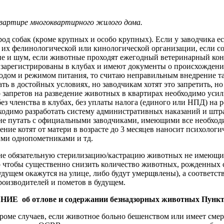
 квартире многоквартирного жилого дома.
род собак (кроме крупных и особо крупных). Если у заводчика 
й их фелинологической или кинологической организации, если
яние и шум, если животные проходят ежегодный ветеринарный ко
 зарегистрированы в клубах и имеют документы о происхождени
одом и режимом питания, то считаю неправильным внедрение так
ь в достойных условиях, но заводчикам хотят это запретить, но
запретов на разведение животных в квартирах необходимо усили
з членства в клубах, без уплаты налога (единого или НПД) на р
одимо разработать систему административных наказаний и штра
(не путать с официальными заводчиками, имеющими все необходи
учение котят от матери в возрасте до 3 месяцев наносит психоло
ими однопометниками и тд.
не обязательную стерилизацию/кастрацию животных не имеющих
го чтобы существенно снизить количество животных, рожденных
 будущем окажутся на улице, либо будут умерщвлены), а соответ
роизводителей и пометов в будущем.
ИЕ об отлове и содержании безнадзорных животных Пункт 
ме случаев, если животное больно бешенством или имеет смерт