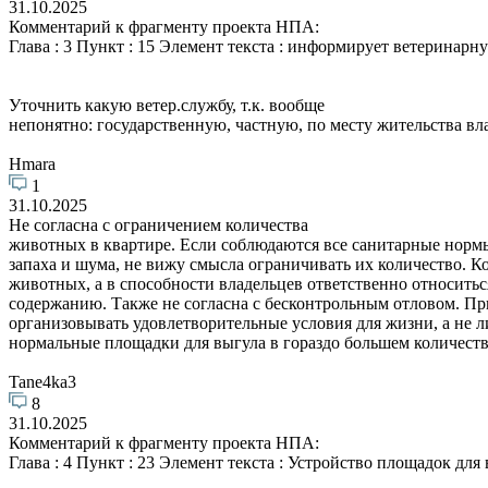
31.10.2025
Комментарий к фрагменту проекта НПА:
Глава : 3 Пункт : 15 Элемент текста : информирует ветеринар
Уточнить какую ветер.службу, т.к. вообще
непонятно: государственную, частную, по месту жительства вла
Hmara
1
31.10.2025
Не согласна с ограничением количества
животных в квартире. Если соблюдаются все санитарные нормы
запаха и шума, не вижу смысла ограничивать их количество. Ко
животных, а в способности владельцев ответственно относитьс
содержанию. Также не согласна с бесконтрольным отловом. Пр
организовывать удовлетворительные условия для жизни, а не ли
нормальные площадки для выгула в гораздо большем количестве
Tane4ka3
8
31.10.2025
Комментарий к фрагменту проекта НПА:
Глава : 4 Пункт : 23 Элемент текста : Устройство площадок для