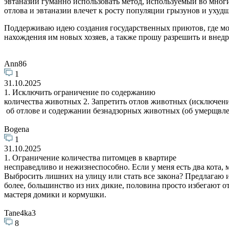
эвтаназии гуманно использовать метод, используемый во мног
отлова и эвтаназии влечет к росту популяции грызунов и уху
Поддерживаю идею создания государственных приютов, где мог
нахождения им новых хозяев, а также прошу разрешить и внедр
Ann86
1
31.10.2025
1. Исключить ограничение по содержанию
количества животных 2. Запретить отлов животных (исключе
об отлове и содержании безнадзорных животных (об умерщвле
Bogena
1
31.10.2025
1. Ограничение количества питомцев в квартире
несправедливо и нежизнеспособно. Если у меня есть два кота,
Выбросить лишних на улицу или стать все закона? Предлагаю и
более, большинство из них дикие, половина просто избегают о
мастеря домики и кормушки.
Tane4ka3
8