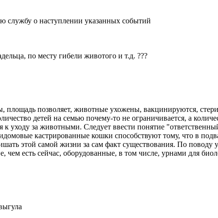
ную службу о наступлении указанных событий
дельца, по месту гибели животого и т.д. ???
, площадь позволяет, животные ухожены, вакцинируются, стери
личество детей на семью почему-то не ограничивается, а количес
я к уходу за животными. Следует ввести понятие "ответственны
идомовые кастрированные кошки способствуют тому, что в подва
шать этой самой жизни за сам факт существования. По поводу уб
, чем есть сейчас, оборудованные, в том числе, урнами для био
 выгула