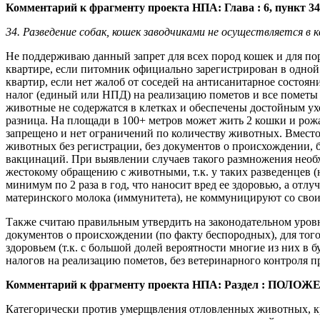
Комментарий к фрагменту проекта НПА:
Глава : 6, пункт 34
34. Разведение собак, кошек заводчиками не осуществляется в
Не поддерживаю данный запрет для всех пород кошек и для по
квартире, если питомник официально зарегистрирован в одно
квартир, если нет жалоб от соседей на антисанитарное состо
налог (единый или НПД) на реализацию пометов и все пометы
животные не содержатся в клетках и обеспечены достойным ух
разница. На площади в 100+ метров может жить 2 кошки и рожат
запрещено и нет ограничений по количеству животных. Вместо 
животных без регистрации, без документов о происхождении, бе
вакцинаций. При выявлении случаев такого размножения необх
жестокому обращению с животными, т.к. у таких разведенцев 
минимум по 2 раза в год, что наносит вред ее здоровью, а отл
материнского молока (иммунитета), не коммуницируют со сво
Также считаю правильным утвердить на законодательном уров
документов о происхождении (по факту беспородных), для то
здоровьем (т.к. с большой долей вероятности многие из них в
налогов на реализацию пометов, без ветеринарного контроля п
Комментарий к фрагменту проекта НПА:
Раздел : ПОЛОЖЕН
Категорически против умерщвления отловленных животных, кро