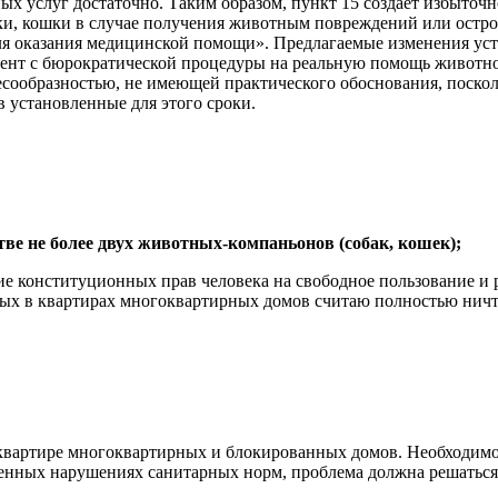
 услуг достаточно. Таким образом, пункт 15 создаёт избыточн
и, кошки в случае получения животным повреждений или острог
я оказания медицинской помощи». Предлагаемые изменения уст
ент с бюрократической процедуры на реальную помощь животно
несообразностью, не имеющей практического обоснования, поск
 установленные для этого сроки.
тве не более двух
животных-компаньонов (собак, кошек);
 конституционных прав человека на свободное пользование и р
х в квартирах многоквартирных домов считаю полностью ничтож
квартире многоквартирных и блокированных домов. Необходимо
енных нарушениях санитарных норм, проблема должна решаться 