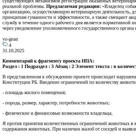
существующих механизмов регистрации оказанных ветеринарных
реальной проблемы.
Предлагаемая редакция:
«Владелец собак
организацию, осуществляющую ветеринарную деятельность, дл
принципам гуманности и эффективности, а также смещают акц
службу в течение одного рабочего дня является нормативной 
через уведомление уполномоченного государственного органа в
vo-gean
4
31.10.2025
Комментарий к фрагменту проекта НПА:
Раздел : 1 Подраздел : 3 Абзац : 2 Элемент текста : в количес
В представленном к обсуждению проекте происходит нарушение
Конституции РБ. Введение ограничений по количеству животны
- площадь жилого помещения;
- порода, размер, характер, потребности животных;
- физические и финансовые возможности владельца.
Я против принятия количественных ограничений животных в 
содержания животных. При наличии жалоб от соседей и выявл