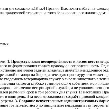
и выгуле согласно п.18 гл.4 Правил.
Исключить
абз.2 п.3 след.
 на придомовой территории этого блокированного жилого дома –
отных
ыми.
1. Процессуальная неопределённость и несоответствие ц
кого информирования создаёт правовую неопределённость. Одна
ственно логичной задачей владельца является немедленное ока
 реальной помощи на бюрократическую процедуру, что может пр
ие уведомлять ветеринарную службу о гибели животного в течен
ь питомца является глубоко травмирующим событием, но и лишен
мирование именно ветеринарной службы, а не уполномоченного г
овлен разумный срок в три рабочих дня (пункт 13 настоящих Пра
ие в один день. Эта несогласованность создаёт правовой конфли
 утраты.
3. Создание искусственных административных барье
ание трупа животного по инициативе владельца и так требует ег