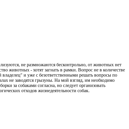
лизуются, не размножаются бесконтрольно, от животных нет
тво животных - хотят загнать в рамки. Вопрос не в количестве
й владелец" и уже с безответственными решать вопросы по
лах не заводятся грызуны. На мой взгляд, им необходимо
орки за собаками согласна, но следует организовать
логических отходов жизнедеятельности собак.