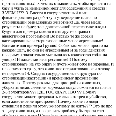
против животных! Зачем их отлавливать, чтобы привезти на
базу и убить за неимением мест для содержания и средств!
ЗАЧЕМ ???? 3. Внести в государственный план
финансирования разработку и утверждение плана по
стерилизации безнадзорных животных! Да, через месяц
результата не будет, то в долгосрочной перспективе плоды
будут и для примера можно взять другие страны с
аналогичной программой! Во первых те же собаки
кастрированные и стерилизованные менее агрессивные!
Возьмите для примера Грузию! Собак там много, просто на
каждом шагу, но они не агрессивные! И за годы действия
программы значительно уменьшилось количество собак на
улицах! И даже стаи не агрессивные!!! Поэтому
стерилизовать, на ухо бирку и пусть живет себе на здоровье. И
плюс заместо сразу, что животное стерилизованное и отлову
не подлежит! 4. Создать государственные структуры по
стерилизации(кастрации) и временному проживанию
животных. Почему реклама для пристройки животных,
уборка за ними, лечение, кормежка выгул ложиться на плечи
2-3 волонтеров???? ГДЕ ГОСУДАРСТВО??? Почему
государство может предложить только отстрел и убийство,
если животное не пристроено! Почему какие-то люди
отловили и решили этому животному не жить???? Это не про
защиту животных, а про решить проблему быстро за счет
убийства животных! Создайте структуру с рабочими местами!