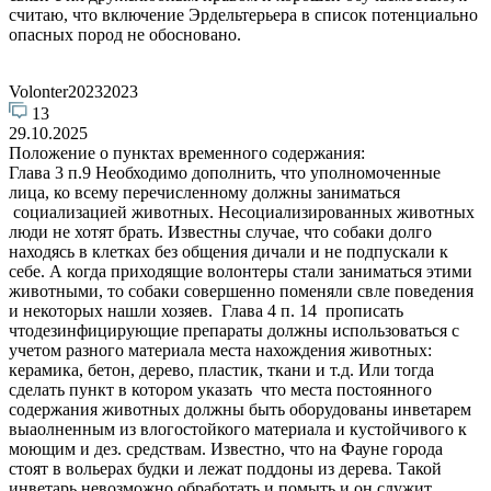
считаю, что включение Эрдельтерьера в список потенциально
опасных пород не обосновано.
Volonter20232023
13
29.10.2025
Положение о пунктах временного содержания:
Глава 3 п.9 Необходимо дополнить, что уполномоченные
лица, ко всему перечисленному должны заниматься
социализацией животных. Несоциализированных животных
люди не хотят брать. Известны случае, что собаки долго
находясь в клетках без общения дичали и не подпускали к
себе. А когда приходящие волонтеры стали заниматься этими
животными, то собаки совершенно поменяли свле поведения
и некоторых нашли хозяев. Глава 4 п. 14 прописать
чтодезинфицирующие препараты должны использоваться с
учетом разного материала места нахождения животных:
керамика, бетон, дерево, пластик, ткани и т.д. Или тогда
сделать пункт в котором указать что места постоянного
содержания животных должны быть оборудованы инветарем
выаолненным из влогостойкого материала и кустойчивого к
моющим и дез. средствам. Известно, что на Фауне города
стоят в вольерах будки и лежат поддоны из дерева. Такой
инветарь невозможно обработать и помыть и он служит