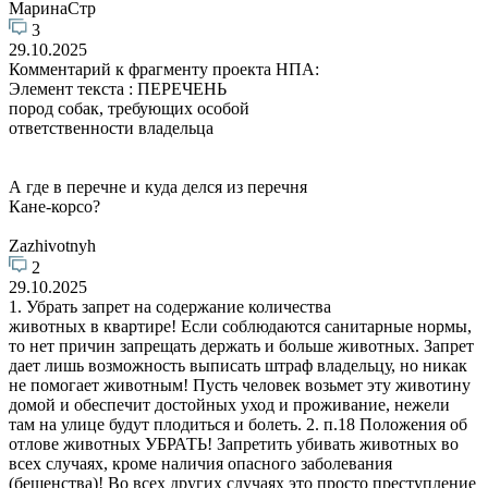
МаринаСтр
3
29.10.2025
Комментарий к фрагменту проекта НПА:
Элемент текста : ПЕРЕЧЕНЬ
пород собак, требующих особой
ответственности владельца
А где в перечне и куда делся из перечня
Кане-корсо?
Zazhivotnyh
2
29.10.2025
1. Убрать запрет на содержание количества
животных в квартире! Если соблюдаются санитарные нормы,
то нет причин запрещать держать и больше животных. Запрет
дает лишь возможность выписать штраф владельцу, но никак
не помогает животным! Пусть человек возьмет эту животину
домой и обеспечит достойных уход и проживание, нежели
там на улице будут плодиться и болеть. 2. п.18 Положения об
отлове животных УБРАТЬ! Запретить убивать животных во
всех случаях, кроме наличия опасного заболевания
(бешенства)! Во всех других случаях это просто преступление