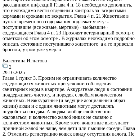
рассадником инфекций Глава 4 п. 18 необходимо дополнить,
что необходимо вести отдельный контроль за вскрытыми
кормами и сроками их вскрытия. Глава 4 п. 21 Животные в
пункте временного содержания подлежат учету: -
поступившие (все живые, мертвые) - выбывшие -
содержащиеся Глава 4 п. 23 Проходят ветеринарный осмотр с
отметкой об этом осмотре . В журналах необходимо подробно
описать состояние поступившего животного, а а то привезли
бросили, утром уже умерло
Валентина Игнатова
2
29.10.2025
Глава 1 пункт 3. Просим не ограничивать количество
содержащихся животных при условии соблюдения
санитарных норм в квартире. Аккуратные люди в состоянии
поддерживать чистоту, и порядок с любым количеством
животных. Неаккуратные (и ведущие асоциальный образ
жизни) люди и с одним животным могут доставлять
неудобства соседям. А людям вообще свойственно
жаловаться, и количество жалоб никак не связано с
количеством животных. Кроме того, животные выступают
причиной жалоб не чаще, чем дети или пьющие соседи. Глава
2. Отменить регистрацию кошек ввиду отсутствия налога. Не