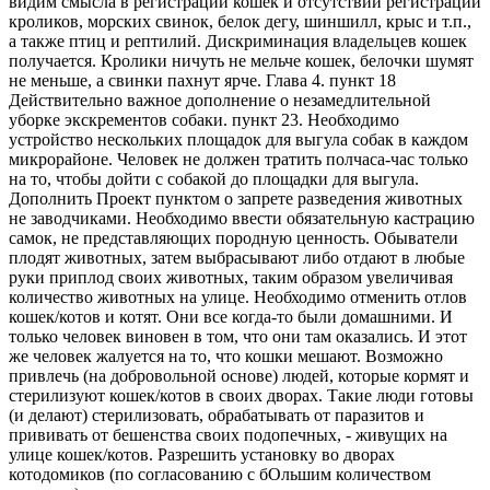
видим смысла в регистрации кошек и отсутствии регистрации
кроликов, морских свинок, белок дегу, шиншилл, крыс и т.п.,
а также птиц и рептилий. Дискриминация владельцев кошек
получается. Кролики ничуть не мельче кошек, белочки шумят
не меньше, а свинки пахнут ярче. Глава 4. пункт 18
Действительно важное дополнение о незамедлительной
уборке экскрементов собаки. пункт 23. Необходимо
устройство нескольких площадок для выгула собак в каждом
микрорайоне. Человек не должен тратить полчаса-час только
на то, чтобы дойти с собакой до площадки для выгула.
Дополнить Проект пунктом о запрете разведения животных
не заводчиками. Необходимо ввести обязательную кастрацию
самок, не представляющих породную ценность. Обыватели
плодят животных, затем выбрасывают либо отдают в любые
руки приплод своих животных, таким образом увеличивая
количество животных на улице. Необходимо отменить отлов
кошек/котов и котят. Они все когда-то были домашними. И
только человек виновен в том, что они там оказались. И этот
же человек жалуется на то, что кошки мешают. Возможно
привлечь (на добровольной основе) людей, которые кормят и
стерилизуют кошек/котов в своих дворах. Такие люди готовы
(и делают) стерилизовать, обрабатывать от паразитов и
прививать от бешенства своих подопечных, - живущих на
улице кошек/котов. Разрешить установку во дворах
котодомиков (по согласованию с бОльшим количеством