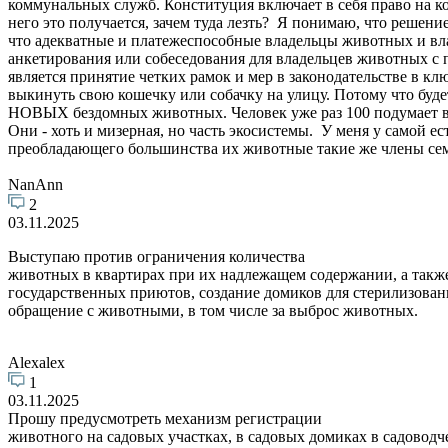
коммунальных служб. Конституция включает в себя право на к
него это получается, зачем туда лезть? Я понимаю, что решен
что адекватные и платежеспособные владельцы животных и вл
анкетирования или собеседования для владельцев животных с 
является принятие четких рамок и мер в законодательстве в к
выкинуть свою кошечку или собачку на улицу. Потому что будет 
НОВЫХ бездомных животных. Человек уже раз 100 подумает в т
Они - хоть и мизерная, но часть экосистемы. У меня у самой 
преобладающего большинства их животные такие же члены семьи
NanAnn
2
03.11.2025
Выступаю против ограничения количества
животных в квартирах при их надлежащем содержании, а такж
государственных приютов, создание домиков для стерилизован
обращение с животными, в том числе за выброс животных.
Alexalex
1
03.11.2025
Прошу предусмотреть механизм регистрации
животного на садовых участках, в садовых домиках в садовод