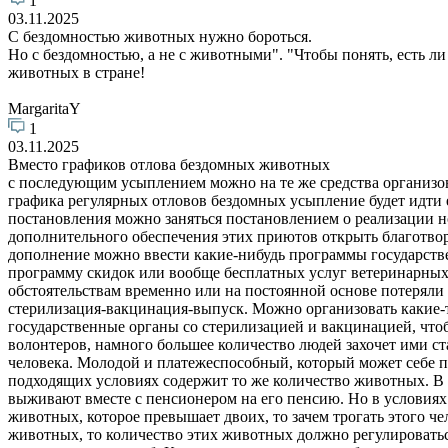
1
03.11.2025
С бездомностью животных нужно бороться.
Но с бездомностью, а не с животными". "Чтобы понять, есть 
животных в стране!
MargaritaY
1
03.11.2025
Вместо графиков отлова бездомных животных
с последующим усыплением можно на те же средства организов
графика регулярных отловов бездомных усыпление будет идти 
постановления можно заняться постановлением о реализаци
дополнительного обеспечения этих приютов открыть благотвор
дополнение можно ввести какие-нибудь программы государств
программу скидок или вообще бесплатных услуг ветеринарных 
обстоятельствам временно или на постоянной основе потеряли
стерилизация-вакцинация-выпуск. Можно организовать какие-т
государственные органы со стерилизацией и вакцинацией, что
волонтеров, намного большее количество людей захочет ими ст
человека. Молодой и платежеспособный, который может себе поз
подходящих условиях содержит то же количество животных. В 
выживают вместе с пенсионером на его пенсию. Но в условиях 
животных, которое превышает двоих, то зачем трогать этого ч
животных, то количество этих животных должно регулироваться