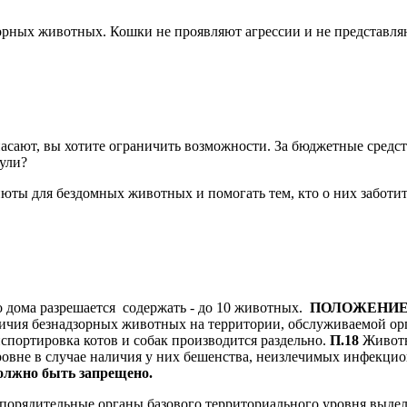
рных животных. Кошки не проявляют агрессии и не представля
асают, вы хотите ограничить возможности. За бюджетные средства
ули?
юты для бездомных животных и помогать тем, кто о них заботит
 дома разрешается содержать - до 10 животных.
ПОЛОЖЕНИЕ об
ичия безнадзорных животных на территории, обслуживаемой ор
спортировка котов и собак производится раздельно.
П.18
Животн
вне в случае наличия у них бешенства, неизлечимых инфекцион
лжно быть запрещено.
орядительные органы базового территориального уровня выделя