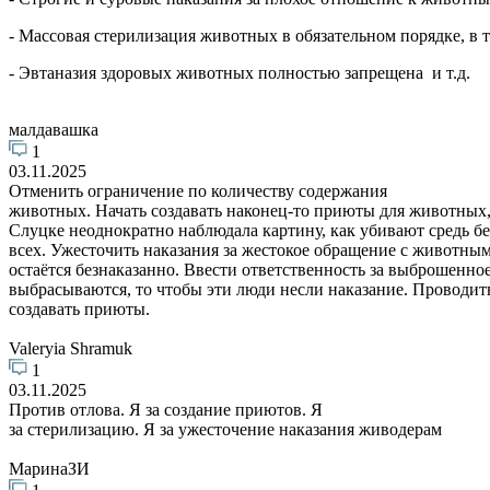
- Массовая стерилизация животных в обязательном порядке, в 
- Эвтаназия здоровых животных полностью запрещена и т.д.
малдавашка
1
03.11.2025
Отменить ограничение по количеству содержания
животных. Начать создавать наконец-то приюты для животных, 
Слуцке неоднократно наблюдала картину, как убивают средь бе
всех. Ужесточить наказания за жестокое обращение с животны
остаётся безнаказанно. Ввести ответственность за выброшенно
выбрасываются, то чтобы эти люди несли наказание. Проводить
создавать приюты.
Valeryia Shramuk
1
03.11.2025
Против отлова. Я за создание приютов. Я
за стерилизацию. Я за ужесточение наказания живодерам
МаринаЗИ