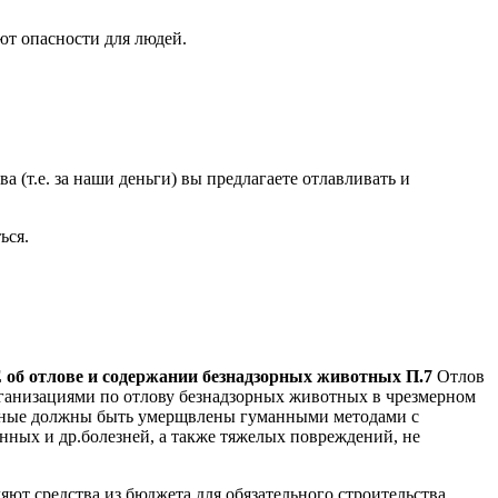
ют опасности для людей.
 (т.е. за наши деньги) вы предлагаете отлавливать и
ься.
 отлове и содержании безнадзорных животных
П.7
Отлов
ганизациями по отлову безнадзорных животных в чрезмерном
ые должны быть умерщвлены гуманными методами с
ных и др.болезней, а также тяжелых повреждений, не
ют средства из бюджета для обязательного строительства