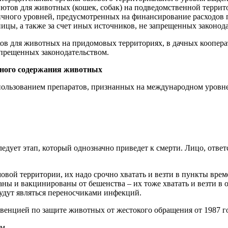
иютов для животных (кошек, собак) на подведомственной терри
вичного уровней, предусмотренных на финансирование расходов
цы, а также за счет иных источников, не запрещенных законода
в для животных на придомовых территориях, в дачных кооперати
запрещенных законодательством.
ого содержания животных
пользованием препаратов, признанных на международном уров
следует этап, который однозначно приведет к смерти. Лицо, отве
вой территории, их надо срочно хватать и везти в пункты врем
ны и вакцинированы от бешенства – их тоже хватать и везти в 
удут являться переносчиками инфекций.
венцией по защите животных от жестокого обращения от 1987 г
м.