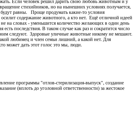
ржать. Если человек решил дарить свою любовь животным и у
отвращение стихийников, но на нынешних условиях получается,
 будут равны. Проще продумать какие-то условия
 осилит содержание животного, а кто нет. Ещё отличной идеей
 не на словах - уменьшится количество желающих в один день
я есть последствия. В таком случае как раз и сократится число
а ним следуют. Здоровые уличные животные никому не мешают.
какой любимец и член семьи лишний, а какой нет. Для
то может дать этот голос это мы, люди.
твление программы "отлов-стерилизация-выпуск", создание
зание (вплоть до уголовной ответственности) за жестокое