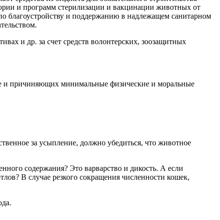
тории и программ стерилизации и вакцинации животных от
 по благоустройству и поддержанию в надлежащем санитарном
тельством.
вах и др. за счет средств волонтерских, зоозащитных
не и причиняющих минимальные физические и моральные
тственное за усыпление, должно убедиться, что животное
енного содержания? Это варварство и дикость. А если
отлов? В случае резкого сокращения численности кошек,
ода.