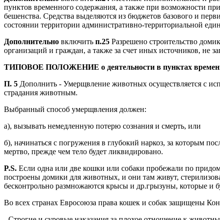
пунктов временного содержания, а также при возможности пр
бешенства. Средства выделяются из бюджетов базового и пер
состоянии территории административно-территориальной едини
Дополнительно
включить
п.25
Разрешено строительство домико
организаций и граждан, а также за счет иных источников, не 
ТИПОВОЕ ПОЛОЖЕНИЕ о деятельности в пунктах временн
П. 5
Дополнить - Умерщвление животных осуществляется с ис
страдания животным.
Выбранный способ умерщвления должен:
а), вызывать немедленную потерю сознания и смерть, или
б), начинаться с погружения в глубокий наркоз, за которым по
мертво, прежде чем тело будет ликвидировано.
P.S.
Если одна или две кошки или собаки пробежали по придомо
построены домики для животных, и они там живут, стерилизова
бесконтрольно размножаются крысы и др.грызуны, которые и б
Во всех странах Евросоюза права кошек и собак защищены Кон
- Строгие и суровые наказания за плохое отношение к животны