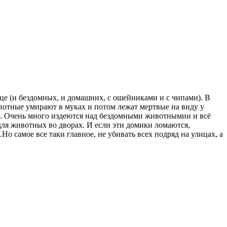
це (и бездомных, и домашних, с ошейниками и с чипами). В
ивотные умирают в муках и потом лежат мертвые на виду у
но. Очень много издеются над бездомными животнымии и всё
для животных во дворах. И если эти домики ломаются,
 самое все таки главное, не убивать всех подряд на улицах, а