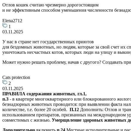
Отлов кошек считаю чрезмерно дорогостоящим
и не эффективным способом уменьшения численности безнадзо
Elena2712
1
03.11.2025
У нас в стране нет государственных приютов
для бездомных животных, но людям, которые за свой счет их сп
уничтожать несчастных котов, которых люди на улицу и выкин
Может нужно решать проблему, начав с другого? Создавать при
Cats protection
2
03.11.2025
ПРАВИЛА содержания животных
,
гл.1,
п.3
- в квартире многоквартирного или блокированного жилого
безнадзорных животных проводится: при выявлении факта нал
количестве, т.е. более 20 особей.
П.12
Дополнить: Отлов и тран
использованием препаратов, признанных на международном уро
совместимых с жизнью.
Умерщвление здоровых животных до
Дополнительно
включить
п.24
Местные исполнительные и расп