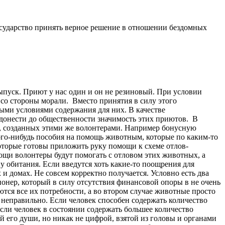
осударство принять верное решение в отношении бездомных
ыпуск. Приют у нас один и он не резиновый. При условии
 со стороны морали. Вместо принятия в силу этого
и условиями содержания для них. В качестве
донести до общественности значимость этих приютов. В
, созданных этими же волонтерами. Например бонусную
ого-нибудь пособия на помощь животным, которые по каким-то
которые готовы приложить руку помощи к схеме отлов-
щи волонтеры будут помогать с отловом этих животных, а
 обитания. Если введутся хоть какие-то поощрения для
и домах. Не совсем корректно получается. Условно есть два
ионер, который в силу отсутствия финансовой опоры в не очень
тся все их потребности, а во втором случае животные просто
 неправильно. Если человек способен содержать количество
Если человек в состоянии содержать большее количество
 его души, но никак не цифрой, взятой из головы и органами