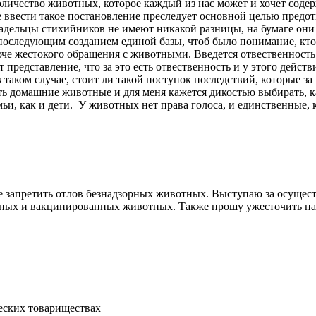
оличество животных, которое каждый из нас может и хочет соде
ие ввести такое постановление преследует основной целью пред
адельцы стихийников не имеют никакой разницы, на бумаге они
последующим созданием единой базы, чтоб было понимание, кто
люче жестокого обращения с животными. Введется отвественность
представление, что за это есть отвественность и у этого действи
аком случае, стоит ли такой поступок последствий, которые з
есть домашние животные и для меня кажется дикостью выбирать, 
, как и дети. У животных нет права голоса, и единственные, к
е запретить отлов безнадзорных животных. Выступаю за осущес
ных и вакцинированных животных. Также прошу ужесточить нака
ческих товариществах