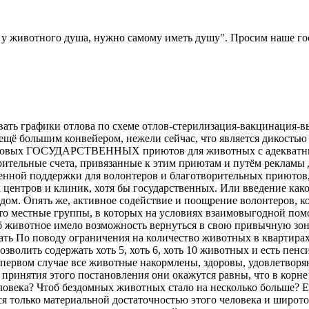
ли у животного душа, нужно самому иметь душу". Просим наше г
ать графики отлова по схеме отлов-стерилизация-вакцинация-в
ещё большим конвейером, нежели сейчас, что является дикостью
и новых ГОСУДАРСТВЕННЫХ приютов для животных с адекватным
ительные счета, привязанные к этим приютам и путём рекламы 
енной поддержки для волонтеров и благотворительных приютов
центров и клиник, хотя бы государственных. Или введение как
 дом. Опять же, активное содействие и поощрение волонтеров, 
о местные группы, в которых на условиях взаимовыгодной помо
б животное имело возможность вернуться в свою привычную зону
ать По поводу ограничения на количество животных в квартирах 
волить содержать хоть 5, хоть 6, хоть 10 животных и есть пенс
первом случае все животные накормлены, здоровы, удовлетворяю
принятия этого постановления они окажутся равны, что в корне
еловека? Чтоб бездомных животных стало на несколько больше? 
 только материальной достаточностью этого человека и широтой