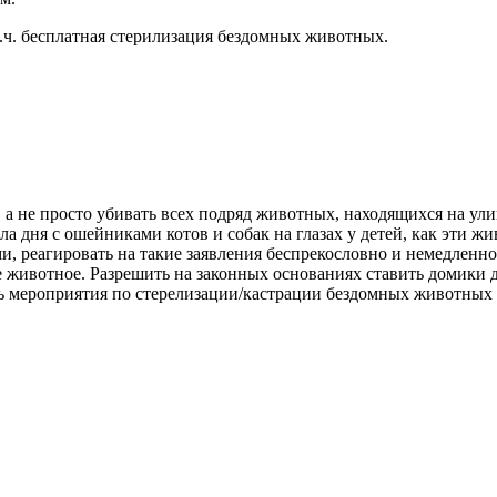
т.ч. бесплатная стерилизация бездомных животных.
а не просто убивать всех подряд животных, находящихся на ули
ла дня с ошейниками котов и собак на глазах у детей, как эти ж
ми, реагировать на такие заявления беспрекословно и немедлен
е животное. Разрешить на законных основаниях ставить домики 
 мероприятия по стерелизации/кастрации бездомных животных .Но