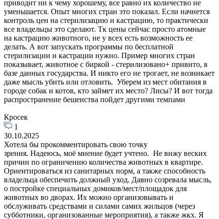
приводит ни к чему хорошему, все равно их количество не
уменьшается. Опыт многих стран это показал. Если начнется
контроль цен на стерилизацию и кастрацию, то практически
все владельцы это сделают. Тк цены сейчас просто атомные
на кастрацию животного, не у всех есть возможность ее
делать. А вот запускать программы по бесплатной
стерилизации и кастрации нужно. Пример многих стран
показывает, животное с биркой - стерилизовано+ привито, в
базе данных государства. И никто его не трогает, не возникает
даже мысль убить или отловить. Уберем из мест обитания в
городе собак и котов, кто займет их место? Лисы? И вот тогда
распространение бешенства пойдет другими темпами
Кросек
1
30.10.2025
Хотела бы прокомментировать свою точку
зрения. Надеюсь, моё мнение будет учтено. Не вижу веских
причин по ограничению количества животных в квартире.
Ориентироваться из санитарных норм, а также способность
владельца обеспечить должный уход. Давно созревала мысль,
о постройке специальных домиков/мест/площадок для
животных во дворах. Их можно организовывать и
обслуживать средствами и силами самих жильцов (через
субботники, организованные мероприятия), а также жкх. Я