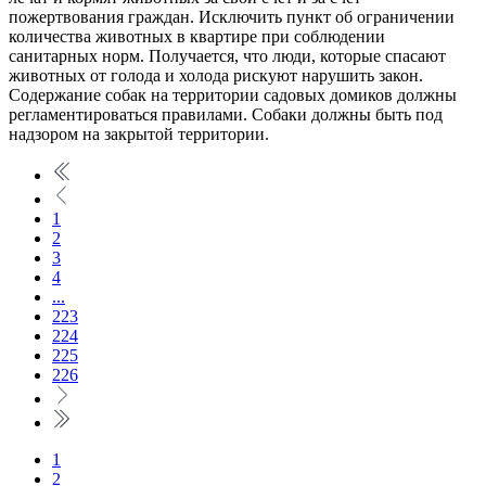
пожертвования граждан. Исключить пункт об ограничении
количества животных в квартире при соблюдении
санитарных норм. Получается, что люди, которые спасают
животных от голода и холода рискуют нарушить закон.
Содержание собак на территории садовых домиков должны
регламентироваться правилами. Собаки должны быть под
надзором на закрытой территории.
1
2
3
4
...
223
224
225
226
1
2