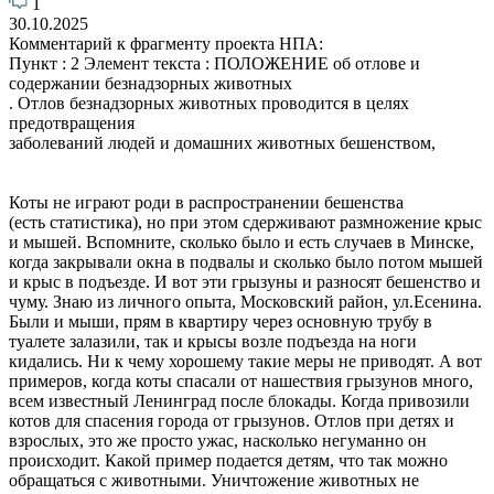
1
30.10.2025
Комментарий к фрагменту проекта НПА:
Пункт : 2 Элемент текста : ПОЛОЖЕНИЕ об отлове и
содержании безнадзорных животных
. Отлов безнадзорных животных проводится в целях
предотвращения
заболеваний людей и домашних животных бешенством,
Коты не играют роди в распространении бешенства
(есть статистика), но при этом сдерживают размножение крыс
и мышей. Вспомните, сколько было и есть случаев в Минске,
когда закрывали окна в подвалы и сколько было потом мышей
и крыс в подъезде. И вот эти грызуны и разносят бешенство и
чуму. Знаю из личного опыта, Московский район, ул.Есенина.
Были и мыши, прям в квартиру через основную трубу в
туалете залазили, так и крысы возле подъезда на ноги
кидались. Ни к чему хорошему такие меры не приводят. А вот
примеров, когда коты спасали от нашествия грызунов много,
всем известный Ленинград после блокады. Когда привозили
котов для спасения города от грызунов. Отлов при детях и
взрослых, это же просто ужас, насколько негуманно он
происходит. Какой пример подается детям, что так можно
обращаться с животными. Уничтожение животных не