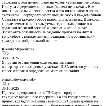
существа и они имеют право на жизнь не меньше чем люди.
Плату за содержание животных (кошек) не изымать. Все
показания воды и электричества и так оплачиваются по по
счетчикам. Оборудовать места выгула сабак в каждом районе.
Создавать в каждом городе приют для животных. В каждом
городе имеются неиспользуемые здание находящиеся в
удалении от жилой застройки, вот их и использовать.
Возложить обязанности за саздание приютов на Жкх и
волонтёров с привлечением предприятий и организаций,
граждан на добровольной основе
Ксения Мурзенкова
2
30.10.2025
Я против ограничения количества питомцев
в квартирах и на садовых участках. И ЗА неотлов уличных
кошек и собак и определение мест их обитания.
elenakozlovskayatutby
3
30.10.2025
Просим переорганизовать ГП Фауна города ни
как пункт временного содержания а как государственный
приют., где будут оказывать ветпомощь Сделать домики на
придомовых территориях для безнадзорных кошек. Отменить