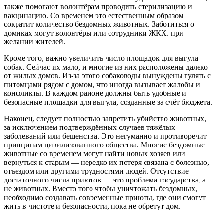
также помогают волонтёрам проводить стерилизацию и
вакцинацию. Со временем это естественным образом
сократит количество бездомных животных. Заботиться о
домиках могут волонтёры или сотрудники ЖКХ, при
желании жителей.
Кроме того, важно увеличить число площадок для выгула
собак. Сейчас их мало, и многие из них расположены далеко
от жилых домов. Из-за этого собаководы вынуждены гулять с
питомцами рядом с домом, что иногда вызывает жалобы и
конфликты. В каждом районе должны быть удобные и
безопасные площадки для выгула, созданные за счёт бюджета.
Наконец, следует полностью запретить убийство животных,
за исключением подтверждённых случаев тяжёлых
заболеваний или бешенства. Это негуманно и противоречит
принципам цивилизованного общества. Многие бездомные
животные со временем могут найти новых хозяев или
вернуться к старым — нередко их потеря связана с болезнью,
отъездом или другими трудностями людей. Отсутствие
достаточного числа приютов — это проблема государства, а
не животных. Вместо того чтобы уничтожать бездомных,
необходимо создавать современные приюты, где они смогут
жить в чистоте и безопасности, пока не обретут дом.