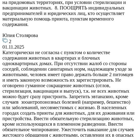
на придомовых территориях, при условии стерилизации и
вакцинации животных. 8. ПООЩРЯТЬ индивидуальных
предпринимателей и юридических лиц, кто осуществляет
материальную помощь приюта, пунктам временного
содержания.
Юлия Столярова
2
01.11.2025
Категорически не согласна с пунктом о количестве
содержания животных в квартирах и блочных
одноквартирных домах. При отсутствии жалоб со стороны
соседей, соблюдении санитарных норм, надлежащем уходе за
животными, человек имеет право держать больше 2 питомцев
и иметь законную возможность их зарегистрировать. Не
оговорено гуманное сокращение животных (отлов,
стерилизация, вакцинация и выпуск), т.к. не всех животных
можно будет сразу пристроить. Запретить эвтаназию, кроме
случаев зооантропонозных болезней (например, бешенство)
или заболеваний, несовместимых с жизнью. В населенных
городах создать приюты для животных, для их доживания или
пристройства. Ввести обязательную стерилизацию животных,
кроме использующихся в племенном разведении. Ввести
обязательное чипирование. Ужесточить наказание для случаев
жестокого обращения с животными, оставлении их в опасных