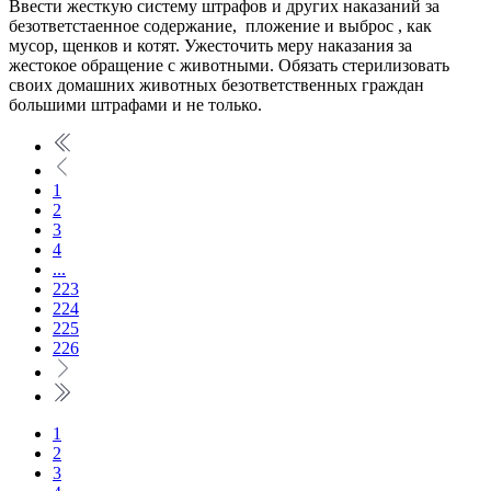
Ввести жесткую систему штрафов и других наказаний за
безответстаенное содержание, пложение и выброс , как
мусор, щенков и котят. Ужесточить меру наказания за
жестокое обращение с животными. Обязать стерилизовать
своих домашних животных безответственных граждан
большими штрафами и не только.
1
2
3
4
...
223
224
225
226
1
2
3