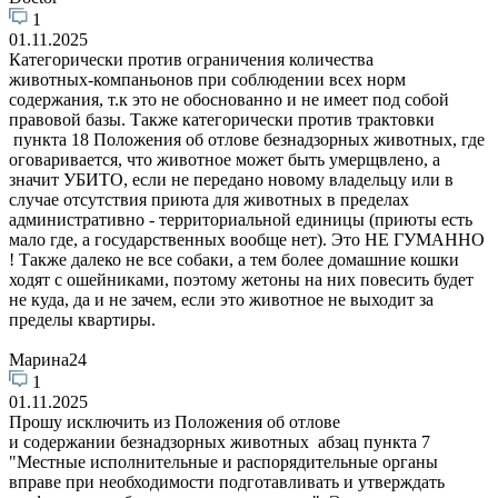
1
01.11.2025
Категорически против ограничения количества
животных-компаньонов при соблюдении всех норм
содержания, т.к это не обоснованно и не имеет под собой
правовой базы. Также категорически против трактовки
пункта 18 Положения об отлове безнадзорных животных, где
оговаривается, что животное может быть умерщвлено, а
значит УБИТО, если не передано новому владельцу или в
случае отсутствия приюта для животных в пределах
административно - территориальной единицы (приюты есть
мало где, а государственных вообще нет). Это НЕ ГУМАННО
! Также далеко не все собаки, а тем более домашние кошки
ходят с ошейниками, поэтому жетоны на них повесить будет
не куда, да и не зачем, если это животное не выходит за
пределы квартиры.
Марина24
1
01.11.2025
Прошу исключить из Положения об отлове
и содержании безнадзорных животных абзац пункта 7
"Местные исполнительные и распорядительные органы
вправе при необходимости подготавливать и утверждать