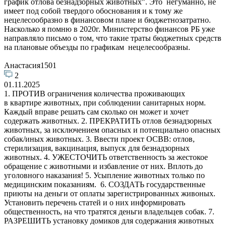
график отлова безнадзорных животных". Это негуманно, не
имеет под собой твердого обоснования и к тому же
нецелесообразно в финансовом плане и бюджетнозатратно.
Насколько я помню в 2020г. Министерство финансов РБ уже
направляло письмо о том, что такие траты бюджетных средств
на плановые объезды по графикам нецелесообразны.
Анастасия1501
2
01.11.2025
1. ПРОТИВ ограничения количества проживающих
в квартире животных, при соблюдении санитарных норм.
Каждый вправе решать сам сколько он может и хочет
содержать животных. 2. ПРЕКРАТИТЬ отлов безнадзорных
животных, за исключением опасных и потенциально опасных
собак/иных животных. 3. Ввести проект ОСВВ: отлов,
стерилизация, вакцинация, выпуск для безнадзорных
животных. 4. УЖЕСТОЧИТЬ ответственность за жестокое
обращение с животными и избавление от них. Вплоть до
уголовного наказания! 5. Усыпление животных только по
медицинским показаниям. 6. СОЗДАТЬ государственные
приюты на деньги от оплаты зарегистрированных живоных.
Установить перечень статей и о них информировать
общественность, на что тратятся деньги владельцев собак. 7.
РАЗРЕШИТЬ установку домиков для содержания животных