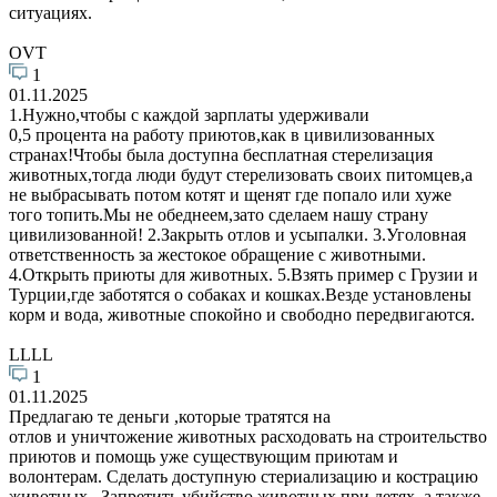
ситуациях.
OVT
1
01.11.2025
1.Нужно,чтобы с каждой зарплаты удерживали
0,5 процента на работу приютов,как в цивилизованных
странах!Чтобы была доступна бесплатная стерелизация
животных,тогда люди будут стерелизовать своих питомцев,а
не выбрасывать потом котят и щенят где попало или хуже
того топить.Мы не обеднеем,зато сделаем нашу страну
цивилизованной! 2.Закрыть отлов и усыпалки. 3.Уголовная
ответственность за жестокое обращение с животными.
4.Открыть приюты для животных. 5.Взять пример с Грузии и
Турции,где заботятся о собаках и кошках.Везде установлены
корм и вода, животные спокойно и свободно передвигаются.
LLLL
1
01.11.2025
Предлагаю те деньги ,которые тратятся на
отлов и уничтожение животных расходовать на строительство
приютов и помощь уже существующим приютам и
волонтерам. Сделать доступную стериализацию и кострацию
животных . Запретить убийство животных при детях ,а также