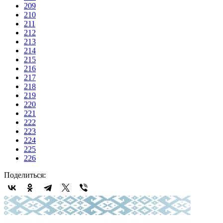
209
210
211
212
213
214
215
216
217
218
219
220
221
222
223
224
225
226
Поделиться: