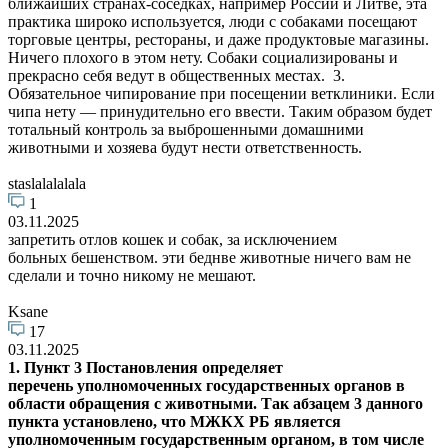
ближайших странах-соседках, например России и Литве, эта
практика широко используется, люди с собаками посещают
торговые центры, рестораны, и даже продуктовые магазины.
Ничего плохого в этом нету. Собаки социализированы и
прекрасно себя ведут в общественных местах. 3.
Обязательное чипирование при посещении ветклиники. Если
чипа нету — принудительно его ввести. Таким образом будет
тотальный контроль за выброшенными домашними
животными и хозяева будут нести ответственность.
staslalalalala
1
03.11.2025
запретить отлов кошек и собак, за исключением
больных бешенством. эти беднве животные ничего вам не
сделали и точно никому не мешают.
Ksane
17
03.11.2025
1.
Пункт 3 Постановления определя
ет
перечень уполномоченных
государственных
органов в
области обращения с животными. Так абзацем 3 данного
пункта установлено, что МЖКХ РБ является
уполномоченным государственным органом, в том числе