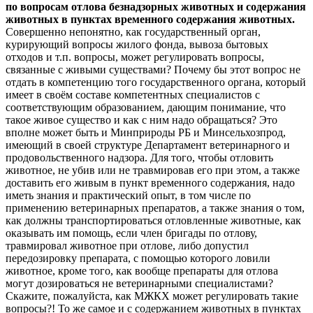
по вопросам отлова безнадзорных животных и содержания
животных в пунктах временного содержания животных.
Совершенно непонятно, как государственный орган,
курирующий вопросы жилого фонда, вывоза бытовых
отходов и т.п. вопросы, может регулировать вопросы,
связанные с живыми существами? Почему бы этот вопрос не
отдать в компетенцию того государственного органа, который
имеет в своём составе компетентных специалистов с
соответствующим образованием, дающим понимание, что
такое живое существо и как с ним надо обращаться? Это
вполне может быть и Минприроды РБ и Минсельхозпрод,
имеющий в своей структуре Департамент ветеринарного и
продовольственного надзора. Для того, чтобы отловить
животное, не убив или не травмировав его при этом, а также
доставить его живым в пункт временного содержания, надо
иметь знания и практический опыт, в том числе по
применению ветеринарных препаратов, а также знания о том,
как должны транспортироваться отловленные животные, как
оказывать им помощь, если член бригады по отлову,
травмировал животное при отлове, либо допустил
передозировку препарата, с помощью которого ловили
животное, кроме того, как вообще препараты для отлова
могут дозироваться не ветеринарными специалистами?
Скажите, пожалуйста, как МЖКХ может регулировать такие
вопросы?! То же самое и с содержанием животных в пунктах