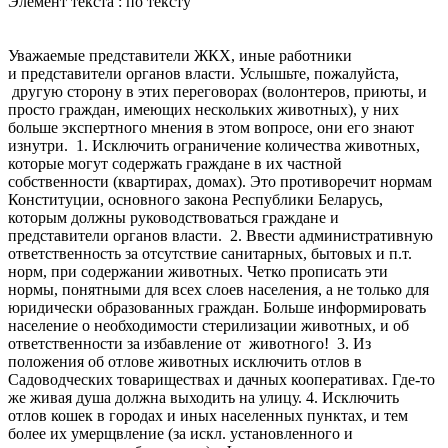
Элемент текста : по тексту
Уважаемые представители ЖКХ, иные работники
и представители органов власти. Услышьте, пожалуйста,
другую сторону в этих переговорах (волонтеров, приюты, и
просто граждан, имеющих нескольких животных), у них
больше экспертного мнения в этом вопросе, они его знают
изнутри. 1. Исключить ограничение количества животных,
которые могут содержать граждане в их частной
собственности (квартирах, домах). Это противоречит нормам
Конституции, основного закона Республики Беларусь,
которым должны руководствоваться граждане и
представители органов власти. 2. Ввести административную
ответственность за отсутствие санитарных, бытовых и п.т.
норм, при содержании животных. Четко прописать эти
нормы, понятными для всех слоев населения, а не только для
юридически образованных граждан. Больше информировать
население о необходимости стерилизации животных, и об
ответственности за избавление от животного! 3. Из
положения об отлове животных исключить отлов в
Садоводческих товариществах и дачных кооперативах. Где-то
же живая душа должна выходить на улицу. 4. Исключить
отлов кошек в городах и иных населенных пунктах, и тем
более их умерщвление (за искл. установленного и