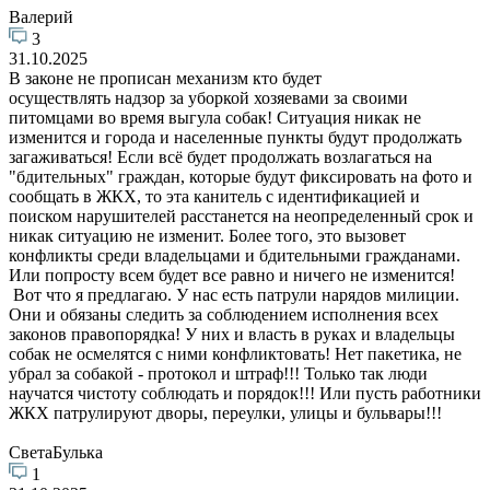
Валерий
3
31.10.2025
В законе не прописан механизм кто будет
осуществлять надзор за уборкой хозяевами за своими
питомцами во время выгула собак! Ситуация никак не
изменится и города и населенные пункты будут продолжать
загаживаться! Если всё будет продолжать возлагаться на
"бдительных" граждан, которые будут фиксировать на фото и
сообщать в ЖКХ, то эта канитель с идентификацией и
поиском нарушителей расстанется на неопределенный срок и
никак ситуацию не изменит. Более того, это вызовет
конфликты среди владельцами и бдительными гражданами.
Или попросту всем будет все равно и ничего не изменится!
Вот что я предлагаю. У нас есть патрули нарядов милиции.
Они и обязаны следить за соблюдением исполнения всех
законов правопорядка! У них и власть в руках и владельцы
собак не осмелятся с ними конфликтовать! Нет пакетика, не
убрал за собакой - протокол и штраф!!! Только так люди
научатся чистоту соблюдать и порядок!!! Или пусть работники
ЖКХ патрулируют дворы, переулки, улицы и бульвары!!!
СветаБулька
1