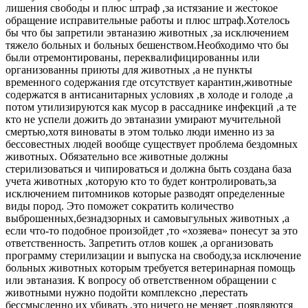
лишения свободы и плюс штраф ,за истязание и жестокое
обращение исправительные работы и плюс штраф.Хотелось
бы что бы запретили эвтаназию животных ,за исключением
тяжело больных и больных бешенством.Необходимо что бы
были отремонтированы, переквалифицированны или
организованны приюты для животных ,а не пункты
временного содержания где отсутствует карантин,животные
содержатся в антисанитарных условиях ,в холоде и голоде ,а
потом утилизируются как мусор в рассаднике инфекций ,а те
кто не успели дожить до эвтаназии умирают мучительной
смертью,хотя виноваты в этом только люди именно из за
бессовестных людей вообще существует проблема бездомных
животных. Обязательно все животные должны
стерилизоваться и чипироваться и должна быть создана база
учета животных ,которую кто то будет контролировать,за
исключением питомников которые разводят определенные
виды пород. Это поможет сократить количество
выброшенных,безнадзорных и самовыгульных животных ,а
если что-то подобное произойдет ,то «хозяева» понесут за это
ответственность. Запретить отлов кошек ,а организовать
программу стерилизации и выпуска на свободу,за исключение
больных животных которым требуется ветеринарная помощь
или эвтаназия. К вопросу об ответственном обращении с
животными нужно подойти комплексно ,перестать
бессмысленно их убивать ,это ничего не меняет ,появляются