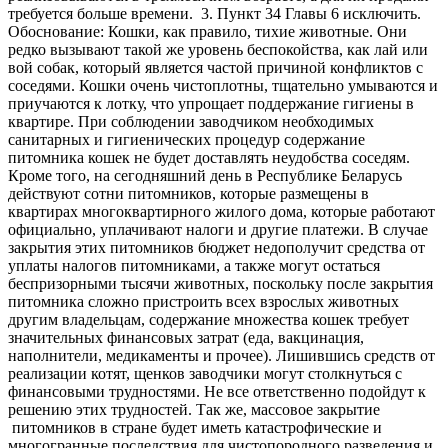
требуется больше времени. 3. Пункт 34 Главы 6 исключить.
Обоснование: Кошки, как правило, тихие животные. Они
редко вызывают такой же уровень беспокойства, как лай или
вой собак, который является частой причиной конфликтов с
соседями. Кошки очень чистоплотны, тщательно умываются и
приучаются к лотку, что упрощает поддержание гигиены в
квартире. При соблюдении заводчиком необходимых
санитарных и гигиенических процедур содержание
питомника кошек не будет доставлять неудобства соседям.
Кроме того, на сегодняшний день в Республике Беларусь
действуют сотни питомников, которые размещены в
квартирах многоквартирного жилого дома, которые работают
официально, уплачивают налоги и другие платежи. В случае
закрытия этих питомников бюджет недополучит средства от
уплаты налогов питомниками, а также могут остаться
беспризорными тысячи животных, поскольку после закрытия
питомника сложно пристроить всех взрослых животных
другим владельцам, содержание множества кошек требует
значительных финансовых затрат (еда, вакцинация,
наполнители, медикаменты и прочее). Лишившись средств от
реализации котят, щенков заводчики могут столкнуться с
финансовыми трудностями. Не все ответственно подойдут к
решению этих трудностей. Так же, массовое закрытие
питомников в стране будет иметь катастрофические и
многогранные последствия для чистопородного разведения и