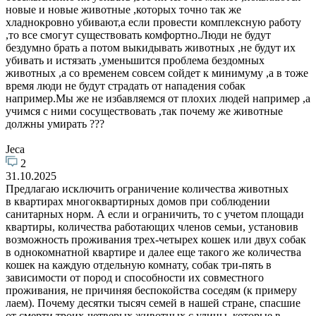
новые и новые животные ,которых точно так же
хладнокровно убивают,а если провести комплексную работу
,то все смогут существовать комфортно.Люди не будут
бездумно брать а потом выкидывать животных ,не будут их
убивать и истязать ,уменьшится проблема бездомных
животных ,а со временем совсем сойдет к минимуму ,а в тоже
время люди не будут страдать от нападения собак
например.Мы же не избавляемся от плохих людей например ,а
учимся с ними сосуществовать ,так почему же животные
должны умирать ???
Jeca
2
31.10.2025
Предлагаю исключить ограничение количества животных
в квартирах многоквартирных домов при соблюдении
санитарных норм. А если и ограничить, то с учетом площади
квартиры, количества работающих членов семьи, установив
возможность проживания трех-четырех кошек или двух собак
в однокомнатной квартире и далее еще такого же количества
кошек на каждую отдельную комнату, собак три-пять в
зависимости от пород и способности их совместного
проживания, не причиняя беспокойства соседям (к примеру
лаем). Почему десятки тысяч семей в нашей стране, спасшие
от смерти троих-четверых животных с улицы, которые в