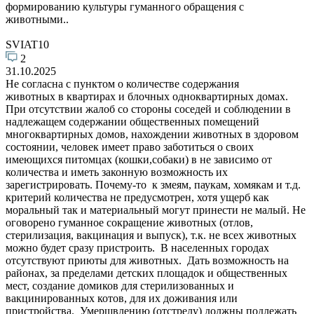
формированию культуры гуманного обращения с
животными..
SVIAT10
2
31.10.2025
Не согласна с пунктом о количестве содержания
животных в квартирах и блочных одноквартирных домах.
При отсутствии жалоб со стороны соседей и соблюдении в
надлежащем содержании общественных помещений
многоквартирных домов, нахождении животных в здоровом
состоянии, человек имеет право заботиться о своих
имеющихся питомцах (кошки,собаки) в не зависимо от
количества и иметь законную возможность их
зарегистрировать. Почему-то к змеям, паукам, хомякам и т.д.
критерий количества не предусмотрен, хотя ущерб как
моральный так и материальный могут принести не малый. Не
оговорено гуманное сокращение животных (отлов,
стерилизация, вакцинация и выпуск), т.к. не всех животных
можно будет сразу пристроить. В населенных городах
отсутствуют приюты для животных. Дать возможность на
районах, за пределами детских площадок и общественных
мест, создание домиков для стерилизованных и
вакцинированных котов, для их доживания или
пристройства. Умерщвлению (отстрелу) должны подлежать