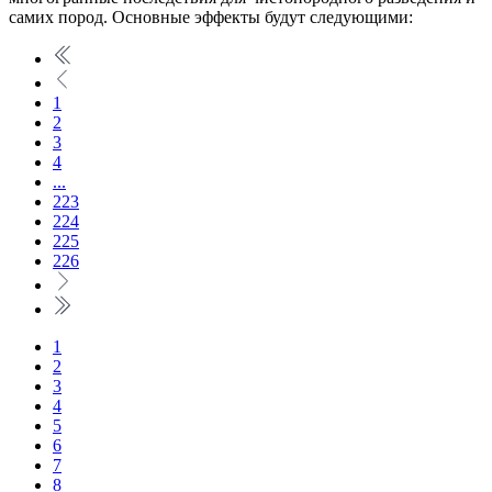
самих пород. Основные эффекты будут следующими:
1
2
3
4
...
223
224
225
226
1
2
3
4
5
6
7
8