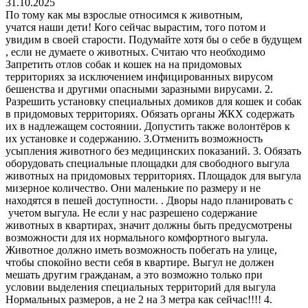
31.10.2025
По тому как мы взрослые относимся к животным,
учатся наши дети! Кого сейчас вырастим, того потом и
увидим в своей старости. Подумайте хотя бы о себе в будущем
, если не думаете о животных. Считаю что необходимо
Запретить отлов собак и кошек на на придомовых
территориях за исключением инфицированных вирусом
бешенства и другими опасными заразными вирусами. 2.
Разрешить установку специальных домиков для кошек и собак
в придомовых территориях. Обязать органы ЖКХ содержать
их в надлежащем состоянии. Допустить также волонтёров к
их установке и содержанию. 3.Отменить возможность
усыпления животного без медицинских показаний. 3. Обязать
оборудовать специальные площадки для свободного выгула
животных на придомовых территориях. Площадок для выгула
мизерное количество. Они маленькие по размеру и не
находятся в пешей доступности. . Дворы надо планировать с
учетом выгула. Не если у нас разрешено содержание
животных в квартирах, значит должны быть предусмотрены
возможности для их нормального комфортного выгула.
Животное должно иметь возможность побегать на улице,
чтобы спокойно вести себя в квартире. Выгул не должен
мешать другим гражданам, а это возможно только при
условии выделения специальных территорий для выгула
Нормальных размеров, а не 2 на 3 метра как сейчас!!!! 4.