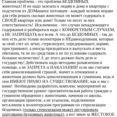
Главная проблема - это проблема БЕЗДОМНЫХ
животных! И не надо залезать к людям в дома и квартиры с
подсчетом их ДОМашних питомцев - каждый человек вправе
для себя решать сколько животных он может содержать в
СВОЕЙ квартире или доме! Только он несет за них
ответственность! Исключение - это случаи ненадлежащего
содержания и разбираться надо с КОНКРЕТНЫМ СЛУЧАЕМ,
а НЕ ЗАПРЕЩАТЬ все всем. А что до БЕЗДОМНЫХ - так до
них есть дело только волонтерам и НЕравнодушным, которые
за свой счет их лечат, стерилизуют, передерживают, кормят,
пристраивают, а иногда приходиться и выпускать в места
обитания, тк не по средствам и не по условиям содержать
большое количество! А до этого должно быть дело и
государству! Действовать надо методами разъяснения и
помощи, а не ЗАПРЕТА и НАКАЗАНИЯ! если мы считаем
себя цивилизованной страной, значит и отношение к
животным должно быть цивилизованным и гуманным, ведь и
они ИМЕЮТ ПРАВО НА СУЩЕСТВОВАНИЕ, как и мы с
вами! Необходимо разработать комплекс мероприятий на
государственном уровне: просвятительская работа граждан о
гуманном обращении с животными, начиная со школы,
организация приютов, а не усыпалок, подключение
вет.клиник к волонтерским программам по стерилизации
бездомных (
только стерилизация может регулировать
популяцию бездомных животных
), а вот закон за ЖЕСТОКОЕ