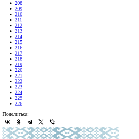
208
209
210
211
212
213
214
215
216
217
218
219
220
221
222
223
224
225
226
Поделиться: