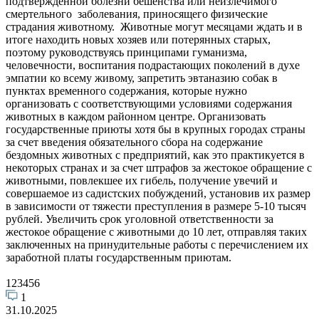
подтвержденной болезни бешенства или неизлечимого
смертельного заболевания, приносящего физические
страдания животному. Животные могут месяцами ждать и в
итоге находить новых хозяев или потерянных старых,
поэтому руководствуясь принципами гуманизма,
человечности, воспитания подрастающих поколений в духе
эмпатии ко всему живому, запретить эвтаназию собак в
пунктах временного содержания, которые нужно
организовать с соответствующими условиями содержания
животных в каждом районном центре. Организовать
государственные приюты хотя бы в крупных городах страны
за счет введения обязательного сбора на содержание
бездомных животных с предприятий, как это практикуется в
некоторых странах и за счет штрафов за жестокое обращение с
животными, повлекшее их гибель, получение увечий и
совершаемое из садистских побуждений, установив их размер
в зависимости от тяжести преступления в размере 5-10 тысяч
рублей. Увеличить срок уголовной ответственности за
жестокое обращение с животными до 10 лет, отправляя таких
заключенных на принудительные работы с перечислением их
заработной платы государственным приютам.
123456
1
31.10.2025