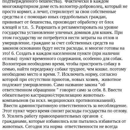
подтвержденного бешенства). Фактически в каждом
многоквартирном доме есть волонтер-доброволец, который не
просто кормит, а лечит, стерилизует за свои собственные
средства и с помощью иных сердобольных граждан,
прививает от бешенства, производит обработку от блох
клещей и т.п. 5. Разрешить и регламентировать на уровне
государства установление уличных домиков для кошек. При
этом государству не потребуется нести затраты на отлов и
умерщвление, граждане за счет собственных средств на
законом основании будут нести расходы. и многие готовы на
это! 6. Создать в каждом населенном пункте (при наличии
отлова) пункт временного содержания, особенно для собак.
Волонтерам необходимо время, чтобы пристроить собаку в
семью, найти передержку собаке труднее, чем кошке. поэтому
необходимо место и время. 7. Исключить норму, согласно
которой при отсутствии приютов, новых хозяев, животное
подлежит умерщвлению. Само название закона "об
ответственном обращении " говорит само за себя. 8. Ввести
обязательную кастрацию/стерилизацию животных-
компаньонов (за искл. медицинских противопоказаний).
Ввести административную ответственность за несоблюдение.
Этот пункт через время снизит расходы государства по отлову.
9. Усилить работу правоохранительных органов с
гражданами, которые избавились или пытались избавиться от
животных. Сегодня эта норма ответственности не всегда