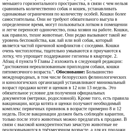
меньшего горизонтального пространства, в связи с чем нельзя
сравнивать количественно собак и кошек, устанавливать
одинаковые ограничения по количеству особей. Кошки более
самостоятельны. Они не требуют обязательного выгула в
определенное время, могут пользоваться лотком в помещении
и легче переносят одиночество, пока хозяин на работе. Кошки,
как правило, тихие животные. Они редко вызывают такой же
уровень беспокойства, как лай или вой собак, который
является частой причиной конфликтов с соседями. Кошки
очень чистоплотны, тщательно умываются и приучаются к
лотку, что упрощает поддержание гигиены в квартире. 2.
Абзац 4 пункта 9 Главы 2 изложить в следующей редакции:
"достижения нереализованным приплодом собаки, кошки
пятимесячного возраста.".
Обоснование:
Большинство
международных, в том числе белорусских фелинологических
и кинологичских организаций устанавливают минимальный
возраст продажи котят и щенков в 12 или 13 недель. Это
обязательное условие для получения официальных
документов (метрики, родословной). Кроме того, есть правила
вакцинации, когда котята и щенки получают необходимый
комплекс первичных прививок в возрасте примерно 8 и 12
недель. После вакцинации должен быть соблюдён карантин,
только после этого животных можно предлагать к продаже. В
связи с высокой конкурентностью зачастую животные не
реализовываются в трёхмесячном возрасте, а для их продажи