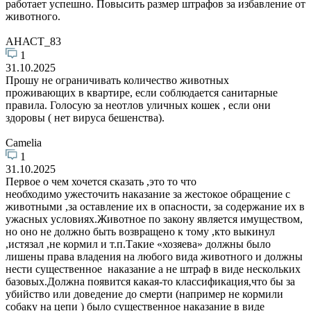
работает успешно. Повысить размер штрафов за избавление от
животного.
АНАСТ_83
1
31.10.2025
Прошу не ограничивать количество животных
проживающих в квартире, если соблюдается санитарные
правила. Голосую за неотлов уличных кошек , если они
здоровы ( нет вируса бешенства).
Camelia
1
31.10.2025
Первое о чем хочется сказать ,это то что
необходимо ужесточить наказание за жестокое обращение с
животными ,за оставление их в опасности, за содержание их в
ужасных условиях.Животное по закону является имуществом,
но оно не должно быть возвращено к тому ,кто выкинул
,истязал ,не кормил и т.п.Такие «хозяева» должны было
лишены права владения на любого вида животного и должны
нести существенное наказание а не штраф в виде нескольких
базовых.Должна появится какая-то классификация,что бы за
убийство или доведение до смерти (например не кормили
собаку на цепи ) было существенное наказание в виде