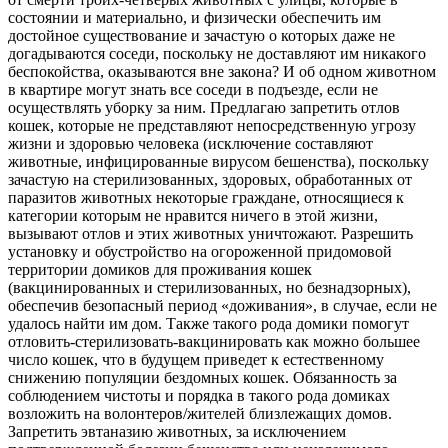
состоянии и материально, и физически обеспечить им
достойное существование и зачастую о которых даже не
догадываются соседи, поскольку не доставляют им никакого
беспокойства, оказываются вне закона? И об одном животном
в квартире могут знать все соседи в подъезде, если не
осуществлять уборку за ним. Предлагаю запретить отлов
кошек, которые не представляют непосредственную угрозу
жизни и здоровью человека (исключение составляют
животные, инфицированные вирусом бешенства), поскольку
зачастую на стерилизованных, здоровых, обработанных от
паразитов животных некоторые граждане, относящиеся к
категории которым не нравится ничего в этой жизни,
вызывают отлов и этих животных уничтожают. Разрешить
установку и обустройство на огороженной придомовой
территории домиков для проживания кошек
(вакцинированных и стерилизованных, но безнадзорных),
обеспечив безопасный период «доживания», в случае, если не
удалось найти им дом. Также такого рода домики помогут
отловить-стерилизовать-вакцинировать как можно большее
число кошек, что в будущем приведет к естественному
снижению популяции бездомных кошек. Обязанность за
соблюдением чистоты и порядка в такого рода домиках
возложить на волонтеров/жителей близлежащих домов.
Запретить эвтаназию животных, за исключением