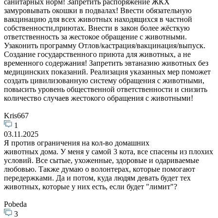
санитарных норм! Запретить распоряжение ЖКХ
замуровывать окошки в подвалах! Ввести обязательную
вакцинацию для всех животных находящихся в частной
собственности,приютах. Внести в закон более жёсткую
ответственность за жестокое обращение с животными.
Узаконить программу Отлов/кастрация/вакцинация/выпуск.
Создание государственного приюта для животных, а не
временного содержания! Запретить эвтаназию животных без
медицинских показаний. Реализация указанных мер поможет
создать цивилизованную систему обращения с животными,
повысить уровень общественной ответственности и снизить
количество случаев жестокого обращения с животными!
Kris667
1
03.11.2025
Я против ограничения на кол-во домашних
животных дома. У меня у самой 3 кота, все спасены из плохих
условий. Все сытые, ухоженные, здоровые и одариваемые
любовью. Также думаю о волонтерах, которые помогают
передержками. Да и потом, куда людям девать будет тех
животных, которые у них есть, если будет "лимит"?
Pobeda
3