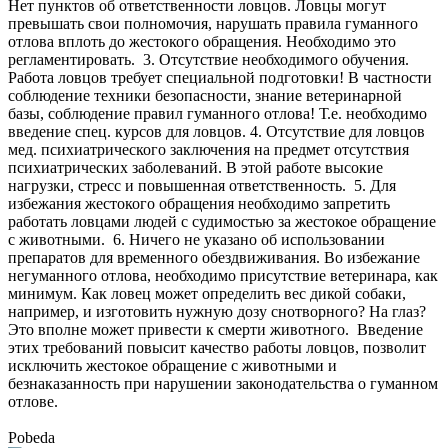
Нет пунктов об ответственности ловцов. Ловцы могут
превышать свои полномочия, нарушать правила гуманного
отлова вплоть до жестокого обращения. Необходимо это
регламентировать. 3. Отсутствие необходимого обучения.
Работа ловцов требует специальной подготовки! В частности
соблюдение техники безопасности, знание ветеринарной
базы, соблюдение правил гуманного отлова! Т.е. необходимо
введение спец. курсов для ловцов. 4. Отсутствие для ловцов
мед. психиатрического заключения на предмет отсутствия
психиатрических заболеваний. В этой работе высокие
нагрузки, стресс и повышенная ответственность. 5. Для
избежания жестокого обращения необходимо запретить
работать ловцами людей с судимостью за жестокое обращение
с животными. 6. Ничего не указано об использовании
препаратов для временного обездвиживания. Во избежание
негуманного отлова, необходимо присутствие ветеринара, как
минимум. Как ловец может определить вес дикой собаки,
например, и изготовить нужную дозу снотворного? На глаз?
Это вполне может привести к смерти животного. Введение
этих требований повысит качество работы ловцов, позволит
исключить жестокое обращение с животными и
безнаказанность при нарушении законодательства о гуманном
отлове.
Pobeda