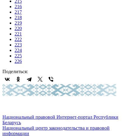
215
216
217
218
219
220
221
222
223
224
225
226
Поделиться:
Национальный правовой Интернет-портал Республики
Беларусь
Национальный центр законодательства и правовой
информации