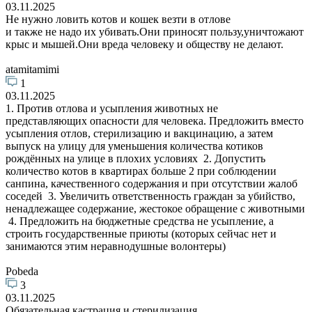
03.11.2025
Не нужно ловить котов и кошек везти в отлове
и также не надо их убивать.Они приносят пользу,уничтожают
крыс и мышей.Они вреда человеку и обществу не делают.
atamitamimi
1
03.11.2025
1. Против отлова и усыпления животных не
представляющих опасности для человека. Предложить вместо
усыпления отлов, стерилизацию и вакцинацию, а затем
выпуск на улицу для уменьшения количества котиков
рождённых на улице в плохих условиях 2. Допустить
количество котов в квартирах больше 2 при соблюдении
санпина, качественного содержания и при отсутствии жалоб
соседей 3. Увеличить ответственность граждан за убийство,
ненадлежащее содержание, жестокое обращение с животными
4. Предложить на бюджетные средства не усыпление, а
строить государственные приюты (которых сейчас нет и
занимаются этим неравнодушные волонтеры)
Pobeda
3
03.11.2025
Обязательная кастрация и стерилизация