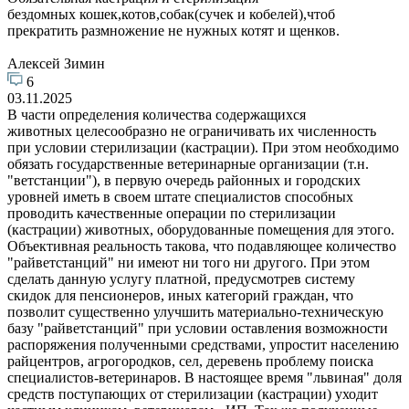
бездомных кошек,котов,собак(сучек и кобелей),чтоб
прекратить размножение не нужных котят и щенков.
Алексей Зимин
6
03.11.2025
В части определения количества содержащихся
животных целесообразно не ограничивать их численность
при условии стерилизации (кастрации). При этом необходимо
обязать государственные ветеринарные организации (т.н.
"ветстанции"), в первую очередь районных и городских
уровней иметь в своем штате специалистов способных
проводить качественные операции по стерилизации
(кастрации) животных, оборудованные помещения для этого.
Объективная реальность такова, что подавляющее количество
"райветстанций" ни имеют ни того ни другого. При этом
сделать данную услугу платной, предусмотрев систему
скидок для пенсионеров, иных категорий граждан, что
позволит существенно улучшить материально-техническую
базу "райветстанций" при условии оставления возможности
распоряжения полученными средствами, упростит населению
райцентров, агрогородков, сел, деревень проблему поиска
специалистов-ветеринаров. В настоящее время "львиная" доля
средств поступающих от стерилизации (кастрации) уходит