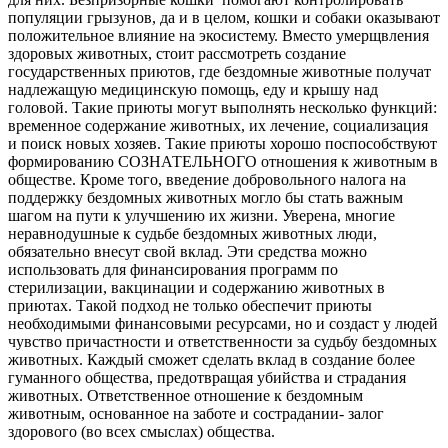
популяции грызунов, да и в целом, кошки и собаки оказывают
положительное влияние на экосистему. Вместо умерщвления
здоровых животных, стоит рассмотреть создание
государственных приютов, где бездомные животные получат
надлежащую медицинскую помощь, еду и крышу над
головой. Такие приюты могут выполнять несколько функций:
временное содержание животных, их лечение, социализация
и поиск новых хозяев. Такие приюты хорошо поспособствуют
формированию СОЗНАТЕЛЬНОГО отношения к животным в
обществе. Кроме того, введение добровольного налога на
поддержку бездомных животных могло бы стать важным
шагом на пути к улучшению их жизни. Уверена, многие
неравнодушные к судьбе бездомных животных люди,
обязательно внесут свой вклад. Эти средства можно
использовать для финансирования программ по
стерилизации, вакцинации и содержанию животных в
приютах. Такой подход не только обеспечит приюты
необходимыми финансовыми ресурсами, но и создаст у людей
чувство причастности и ответственности за судьбу бездомных
животных. Каждый сможет сделать вклад в создание более
гуманного общества, предотвращая убийства и страдания
животных. Ответственное отношение к бездомным
животным, основанное на заботе и сострадании- залог
здорового (во всех смыслах) общества.