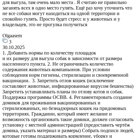
для выгула, там очень мало места . Я считаю не правильно
заганять всех в одно место гулять. Ещё раз хочу уточнить что
не все собаки могут находиться на одной территории и
спокойно гулять. Просто будет стресс и у животных и у
владельцев, это не прогулка получиться
Olgaasem
3
30.10.2025
1. Добавить нормы по количеству площадок
и их размеру для выгула собак в зависимости от размера
населенного пункта. 2. Не ограничивать количество
содержания животных-компаньонов. При условии
соблюдения норм гигиены, стерилизации и своевременной
вакцинации. 3. Запретить отлов кошек (исключение
составляют животные, инфицированные вирусом бешенства)
Запретить устанавливать планы по отлову котов и собак.
Поддержка программы ОСВВ. 4. Регламентировать создание
домиков для проживания вакцинированных и
стерилизованных, но безнадзорных кошек на придомовых
территориях. Гражданин, который имеет желание и
возможность организовать такие домики, должен согласовать
установку с местной администрацией (предоставить чертёж
домика, указать материал и размеры) Собрать подписи людей,
которые готовы поддерживать кормление, уборку и