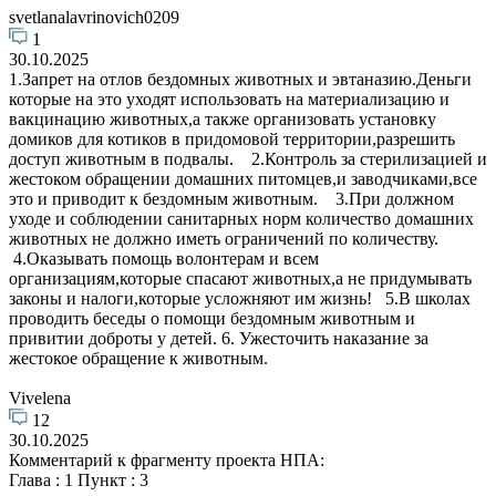
svetlanalavrinovich0209
1
30.10.2025
1.Запрет на отлов бездомных животных и эвтаназию.Деньги
которые на это уходят использовать на материализацию и
вакцинацию животных,а также организовать установку
домиков для котиков в придомовой территории,разрешить
доступ животным в подвалы. 2.Контроль за стерилизацией и
жестоком обращении домашних питомцев,и заводчиками,все
это и приводит к бездомным животным. 3.При должном
уходе и соблюдении санитарных норм количество домашних
животных не должно иметь ограничений по количеству.
4.Оказывать помощь волонтерам и всем
организациям,которые спасают животных,а не придумывать
законы и налоги,которые усложняют им жизнь! 5.В школах
проводить беседы о помощи бездомным животным и
привитии доброты у детей. 6. Ужесточить наказание за
жестокое обращение к животным.
Vivelena
12
30.10.2025
Комментарий к фрагменту проекта НПА:
Глава : 1 Пункт : 3