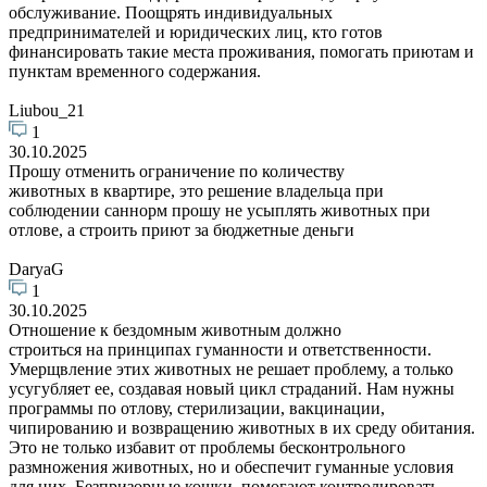
обслуживание. Поощрять индивидуальных
предпринимателей и юридических лиц, кто готов
финансировать такие места проживания, помогать приютам и
пунктам временного содержания.
Liubou_21
1
30.10.2025
Прошу отменить ограничение по количеству
животных в квартире, это решение владельца при
соблюдении саннорм прошу не усыплять животных при
отлове, а строить приют за бюджетные деньги
DaryaG
1
30.10.2025
Отношение к бездомным животным должно
строиться на принципах гуманности и ответственности.
Умерщвление этих животных не решает проблему, а только
усугубляет ее, создавая новый цикл страданий. Нам нужны
программы по отлову, стерилизации, вакцинации,
чипированию и возвращению животных в их среду обитания.
Это не только избавит от проблемы бесконтрольного
размножения животных, но и обеспечит гуманные условия
для них. Безпризорные кошки помогают контролировать