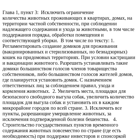
Глава 1, пункт 3: Исключить ограничение
количества животных проживающих в квартирах, домах, на
территории частной собственности, при соблюдении
надлежащего содержания и ухода за животными, в том числе
поддержания порядка, обработки помещения и
соответствующей уборки. В том числе по тексту: 1.
Регламентировать создание домиков для проживания
(вакцинированных и стерилизованных, но безнадзорных)
кошек на придомовых территориях. При условии кастрицаии
и вакцинации животного. Разрешить устанавливать такие
домики большинством голосов членов товарищества
собственников, либо большинством голосов жителей домов,
где планируется установить домик. С назначением
ответственных лиц за соблюдением правил, ухода и
кормления животных. 2. Увеличить места, площадки для
безопасного свободного выгула собак, увеличить количество
площадок для выгула собак и установить их в каждом
микрорайоне городов по всей стране. 3. Исключить все
пункты, разрешающие умерщвление животных, за
исключения подтвержденной болезни бешенства. 4.
Строительство государственных пунктов временного
содержания животных повсеместно по стране (где есть
необходимость) при поддержке инвесторов и спонсоркой