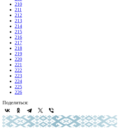
210
211
212
213
214
215
216
217
218
219
220
221
222
223
224
225
226
Поделиться: