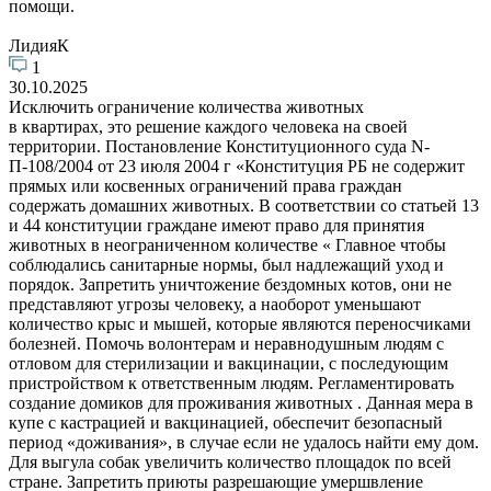
помощи.
ЛидияК
1
30.10.2025
Исключить ограничение количества животных
в квартирах, это решение каждого человека на своей
территории. Постановление Конституционного суда N-
П-108/2004 от 23 июля 2004 г «Конституция РБ не содержит
прямых или косвенных ограничений права граждан
содержать домашних животных. В соответствии со статьей 13
и 44 конституции граждане имеют право для принятия
животных в неограниченном количестве « Главное чтобы
соблюдались санитарные нормы, был надлежащий уход и
порядок. Запретить уничтожение бездомных котов, они не
представляют угрозы человеку, а наоборот уменьшают
количество крыс и мышей, которые являются переносчиками
болезней. Помочь волонтерам и неравнодушным людям с
отловом для стерилизации и вакцинации, с последующим
пристройством к ответственным людям. Регламентировать
создание домиков для проживания животных . Данная мера в
купе с кастрацией и вакцинацией, обеспечит безопасный
период «доживания», в случае если не удалось найти ему дом.
Для выгула собак увеличить количество площадок по всей
стране. Запретить приюты разрешающие умершвление