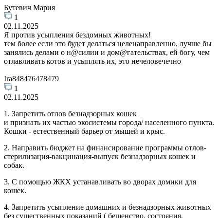
Бутевич Мария
1
02.11.2025
Я против усыпления бездомных животных!
тем более если это будет делаться целенаправленно, лучше бы
занялись делами о н@силии и дом@гательствах, ей богу, чем
отлавливать котов и усыплять их, это нечеловечечно
Ira848476478479
1
02.11.2025
1. Запретить отлов безнадзорных кошек
и признать их частью экосистемы города/ населенного пункта.
Кошки - естественный барьер от мышей и крыс.
2. Направить бюджет на финансирование программы отлов-
стерилизация-вакцинация-выпуск безнадзорных кошек и
собак.
3. С помощью ЖКХ устанавливать во дворах домики для
кошек.
4. Запретить усыпление домашних и безнадзорных животных
без существенных показаний ( бешенство, состояния,