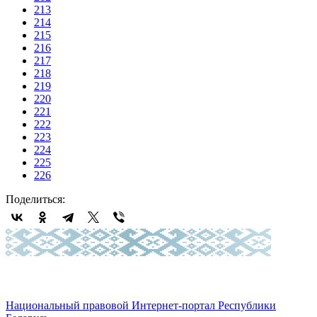
213
214
215
216
217
218
219
220
221
222
223
224
225
226
Поделиться:
Национальный правовой Интернет-портал Республики