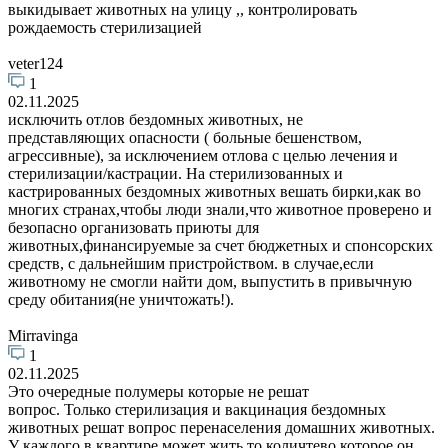
выкидывает животных на улицу ,, контролировать
рождаемость стерилизацией
veter124
1
02.11.2025
исключить отлов бездомных животных, не
представляющих опасности ( больные бешенством,
агрессивные), за исключением отлова с целью лечения и
стерилизации/кастрации. На стерилизованных и
кастрированных бездомных животных вешать бирки,как во
многих странах,чтобы люди знали,что животное проверено и
безопасно организовать приюты для
животных,финансируемые за счет бюджетных и спонсорских
средств, с дальнейшим пристройством. в случае,если
животному не смогли найти дом, выпустить в привычную
среду обитания(не уничтожать!).
Mirravinga
1
02.11.2025
Это очередные полумеры которые не решат
вопрос. Только стерилизация и вакцинация бездомных
животных решат вопрос перенаселения домашних животных.
У каждого в квартире может жить то количтево,которое он