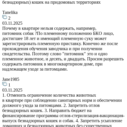
безнадзорных) кошек на придомовых территориях
Tanelika
2
03.11.2025
Почему в квартире нельзя содержать, например,
питомник собак ?По племенному положению БКО лицо,
достигшее 18 лет и имеющий племенную суку может
зарегистрировать племенную приставку. Конечно же после
прохождения обучения заводчика и при получении
свидетельства. Поэтому слово "питомник" это и одно
племенное животное, и десять, и двадцать. Просим разрешить
содержать питомник в многоквартирном доме, при
надлежащем уходе за питомцами.
Jane1985
1
03.11.2025
1. Отменить ограничение количества животных
в квартире при соблюдении санитарных норм и обеспечении
должного ухода за питомцами. 2. Запретить отлов
безнадзорных кошек. 3. Направить бюджет на
финансирование программы отлов-стерилизация-вакцинация-
выпуск безнадзорных кошек и собак. 4. Запретить усыпление
домашних и безнадзорных животных без существенных