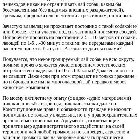
пешеходов никак не ограничивать лай собак, каким бы
бессмысленным (без видимых внешних раздражителей),
громким, продолжительным и/или агрессивным, он ни был.
Зачастую владелец не проживает постоянно с такой собакой и/
или бросает ее на участке под ситуативный присмотр соседей.
Попробуйте пробыть на расстоянии 2-5 – 10 метров от собаки,
лающей по 1-5…-30 минут с такими же перерывами каждый
час в течение хотя бы суток. А если это длится годами?
Получается, что неконтролируемый лай собак на всю округу,
помимо прочего является удовлетворением эстетических
потребностей владельца (п.10 ст.1 Закона)? Даже если он его
не слышит. Даже если при этом страдают не только граждане,
но и брошенное им на многочасовой лай нередко в мороз
животное -компаньон.
По моему пятилетнему опыту (с видео -аудио материалами)
никакие просьбы и доводы, никакие ссылки даже на
Конституционные права и обязанности граждан не находят
понимания не только у владельца, но и у правоохранительных
органов и местной власти. Аргументы, исключающие
принятие мер административного воздействия: на своей
территории лай любой громкости не запрещен, агрессию и
влияние громкого лая на здоровье доказать практически