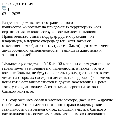
ГРАЖДАНИН 49
1
03.11.2025
Разрешая проживание неограниченного
количества животных на придомовых территориях «без
ограничения по количеству животных-компаньонов».
Правительство ставит под удар других граждан – не
владельцев, в первую очередь детей, хотя Закон об
ответственном обращении… (далее – Закон) при этом имеет
двустороннюю направленность – защищать животных и
защищать людей.
1.Владелец, содержащий 10-20-50 котов на своем участке, не
гарантирует увеличение их численности, а также, что его
коты не больны, не будут справлять нужду, где попало, в том
числе на огородах соседей и детских площадках. Где помимо
вони коты оставляют глистов и другие заболевания. Кроме
того, у граждан может обостряться аллергия на котов при
близком контакте.
2. С содержанием собак в частном секторе, даче и т.п. – другие
проблемы. Это касается негласного право владельца вне
зависимости от времени суток, площади участка, близкого
расположения к соседским домам и/или путям следования