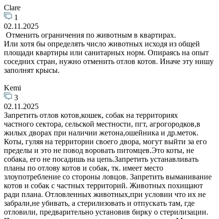
Clare
1
02.11.2025
Отменить ограничения по животным в квартирах.
Или хотя бы определять число животных исходя из общей
площади квартиры или санитарных норм. Опираясь на опыт
соседних стран, нужно отменить отлов котов. Иначе эту нишу
заполнят крысы.
Kemi
3
02.11.2025
Запретить отлов котов,кошек, собак на территориях
частного сектора, сельской местности, пгт, агрогородков,в
жилых дворах при наличии жетона,ошейника и др.меток.
Коты, гуляя на территории своего двора, могут выйти за его
пределы и это не повод воровать питомцев.Это коты, не
собака, его не посадишь на цепь.Запретить устанавливать
планы по отлову котов и собак, тк. имеет место
злоупотребление со стороны ловцов. Запретить выманивание
котов и собак с частных территорий. Животных похищают
ради плана. Отловленных животных,при условии что их не
забрали,не убивать, а стерилизовать и отпускать там, где
отловили, предварительно установив бирку о стерилизации.