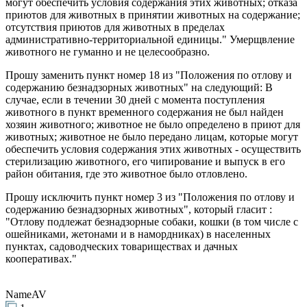
могут обеспечить условия содержания этих животных; отказа
приютов для животных в принятии животных на содержание;
отсутствия приютов для животных в пределах
административно-территориальной единицы." Умерщвление
животного не гуманно и не целесообразно.
Прошу заменить пункт номер 18 из "Положения по отлову и
содержанию безнадзорных животных" на следующий: В
случае, если в течении 30 дней с момента поступления
животного в пункт временного содержания не был найден
хозяин животного; животное не было определено в приют для
животных; животное не было передано лицам, которые могут
обеспечить условия содержания этих животных - осуществить
стерилизацию животного, его чипирование и выпуск в его
район обитания, где это животное было отловлено.
Прошу исключить пункт номер 3 из "Положения по отлову и
содержанию безнадзорных животных", который гласит :
"Отлову подлежат безнадзорные собаки, кошки (в том числе с
ошейниками, жетонами и в намордниках) в населенных
пунктах, садоводческих товариществах и дачных
кооперативах."
NameAV