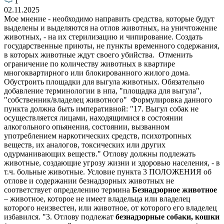
1
02.11.2025
Мое мнение - необходимо направить средства, которые будут
выделены и выделяются на отлов животных, на уничтожение
животных, - на их стерилизацию и чипирование. Создать
государственные приюты, не пункты временного содержания,
в которых животные ждут своего убийства. Отменить
ограничение по количеству животных в квартире
многоквартирного или блокированного жилого дома.
Обустроить площадки для выгула животных. Обязательно
добавление терминологии в нпа, "площадка для выгула",
"собственник/владелец животного" Формулировка данного
пункта должна быть императивной: "17. Выгул собак не
осуществляется лицами, находящимися в состоянии
алкогольного опьянения, состоянии, вызванном
употреблением наркотических средств, психотропных
веществ, их аналогов, токсических или других
одурманивающих веществ." Отлову должны подлежать
животные, создающие угрозу жизни и здоровью населения, - в
т.ч. больные животные. Условие пункта 3 ПОЛОЖЕНИЯ об
отлове и содержании безнадзорных животных не
соответствует определению термина
Безнадзорное животное
– животное, которое не имеет владельца или владелец
которого неизвестен, или животное, от которого его владелец
избавился. "3. Отлову подлежат
безнадзорные собаки, кошки