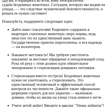
Друзья, я обращаюсь ко всем, кому небезразлична
судьба бездомных животных. Ситуация, которую мы видим на
улицах, — это следствие человеческой безответственности, и
решать ее нужно системно!
Пожалуйста, поддержите следующие идеи:
Дайте шанс спасателям! Разрешите содержать в
квартирах спасенных животных сверх нормы, ведь
зачастую это их единственный шанс выжить.
Государственные приюты переполнены, и вся надежда
— на волонтеров.
Накажите жестокость! Мы требуем ужесточить
наказание за жестокое обращение и ненадлежащий уход.
Рука об руку с этим должно идти обязательное
чипирование и стерилизация домашних питомцев.
Стерилизация вместо отстрела! Бездомных животных
нужно не уничтожать, а стерилизовать. Это
единственный человечный и эффективный способ
контроля их численности. Давайте также официально
разрешим строить для них укрытия — маленькие
домики, чтобы их жизнь на улице стала немного легче.
Учите детей добру! Введите в школах "Уроки доброты"!