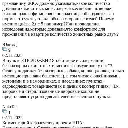
гражданину, ЖКХ должно указывать,какое количество
домашних животных мне содержать,если мне позволяет
жилплощадь и финансовое положение, соблюдаются сан
нормы, отсутствуют жалобы со стороны соседей.Почему
именно цифра 2,не 5 например?Или проводились
исследования,которые доказали,что комфортное для
проживания в квартире количество животных равно двум?
ЮлияД
9
02.11.2025
В пункте 3 ПОЛОЖЕНИЯ об отлове и содержании
безнадзорных животных изменить формулировку на: "3.
Отлову подлежат безнадзорные собаки, кошки (кошки, только
имеющие признаки бешенства), в том числе с ошейниками,
жетонами и в намордниках, в населенных пунктах,
садоводческих товариществах и дачных кооперативах." Т.к.
здоровые и стерилизованные дворовые кошки не
представляют угрозы для жителей населенного пункта.
NataTar
1
02.11.2025
Комментарий к фрагменту проекта НПА:
Элемент текста : Отлову подлежат безнадзорные собаки,