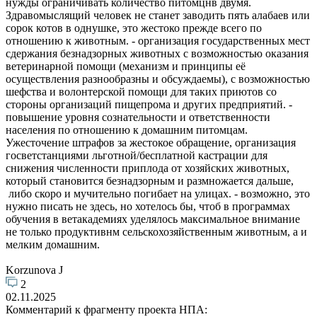
нужды ограничивать количество питомцнв двумя.
Здравомыслящий человек не станет заводить пять алабаев или
сорок котов в однушке, это жестоко прежде всего по
отношению к животным. - организация государственных мест
сдержания безнадзорных животных с возможностью оказания
ветеринарной помощи (механизм и принципы её
осуществления разнообразны и обсуждаемы), с возможностью
шефства и волонтерской помощи для таких приютов со
стороны организаций пищепрома и других предприятий. -
повышение уровня сознательности и ответственности
населения по отношению к домашним питомцам.
Ужесточение штрафов за жестокое обращение, организация
госветстанциями льготной/бесплатной кастрации для
снижения численности приплода от хозяйских животных,
который становится безнадзорным и размножается дальше,
либо скоро и мучительно погибает на улицах. - возможно, это
нужно писать не здесь, но хотелось бы, чтоб в программах
обучения в ветакадемиях уделялось максимальное внимание
не только продуктивнм сельскохозяйственным животным, а и
мелким домашним.
Korzunova J
2
02.11.2025
Комментарий к фрагменту проекта НПА: