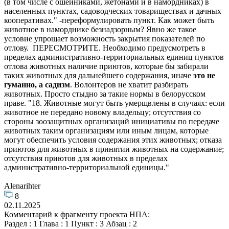
(в том числе с ошейниками, жетонами и в намордниках) в
населенных пунктах, садоводческих товариществах и дачных
кооперативах." -переформулировать пункт. Как может быть
животное в наморднике безнадзорным? Явно же такое
условие упрощает возможность закрытия показателей по
отлову. ПЕРЕСМОТРИТЕ. Необходимо предусмотреть в
пределах административно-территориальных единиц пунктов
отлова животных наличие приютов, которые бы забирали
таких животных для дальнейшего содержания, иначе
это не
гуманно, а садизм
. Волонтеров не хватит разбирать
животных. Просто стыдно за такие нормы в белорусском
праве. "18. Животные могут быть умерщвлены в случаях: если
животное не передано новому владельцу; отсутствия со
стороны зоозащитных организаций инициативы по передаче
животных таким организациям или иным лицам, которые
могут обеспечить условия содержания этих животных; отказа
приютов для животных в принятии животных на содержание;
отсутствия приютов для животных в пределах
административно-территориальной единицы."
Alenarihter
8
02.11.2025
Комментарий к фрагменту проекта НПА:
Раздел : 1 Глава : 1 Пункт : 3 Абзац : 2