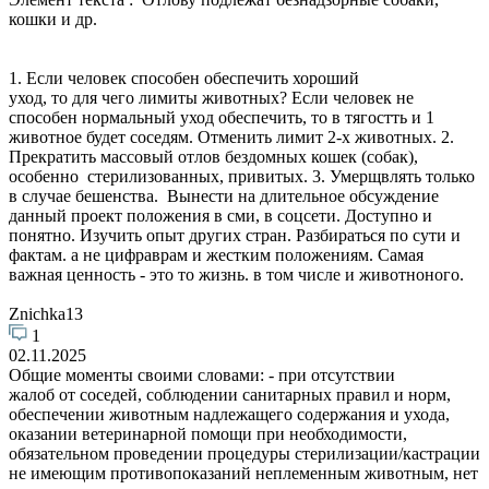
кошки и др.
1. Если человек способен обеспечить хороший
уход, то для чего лимиты животных? Если человек не
способен нормальный уход обеспечить, то в тягостть и 1
животное будет соседям. Отменить лимит 2-х животных. 2.
Прекратить массовый отлов бездомных кошек (собак),
особенно стерилизованных, привитых. 3. Умерщвлять только
в случае бешенства. Вынести на длительное обсуждение
данный проект положения в сми, в соцсети. Доступно и
понятно. Изучить опыт других стран. Разбираться по сути и
фактам. а не цифраврам и жестким положениям. Самая
важная ценность - это то жизнь. в том числе и животноного.
Znichka13
1
02.11.2025
Общие моменты своими словами: - при отсутствии
жалоб от соседей, соблюдении санитарных правил и норм,
обеспечении животным надлежащего содержания и ухода,
оказании ветеринарной помощи при необходимости,
обязательном проведении процедуры стерилизации/кастрации
не имеющим противопоказаний неплеменным животным, нет