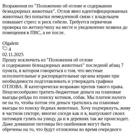
Возражения по "Положению об отлове и содержании
безнадзорных животных". Отлов явно идентифицированных
животных без попытки немедленной связи с владельцем
повышает стресс и риск гибели. Требуется первичная
проверка по жетону/чипу на месте и уведомление хозяина до
помещения в ПВC, а не после.
Olgalem
4
02.11.2025
Прошу исключить из "Положения об отлове
и содержании безнадзорных животных" последний абзац 7
пункта, в котором говориться о том, что местные
исполнительные и распорядительные органы вправе при
необходимости подготавливать и утверждать графики
ОТЛОВА. Я категорически возражаю против такого права.
Нецелесообразно тратить бюджетные деньги на плановые
выезды-рейды по поиску котиков, собак. Мы платим налоги
не на то, чтобы потом эти деньги тратились на плановые
выезды по поиску бедных животных. Хочу подчеркнуть, живу
в частном секторе, многие соседи как и я, выпускают своих
питомцев гулять на улицу, да и в деревнях так же происходит.
Даже домашние питомцы без ошейников могут быть
обречены на то, что будут отловлены во время очередного