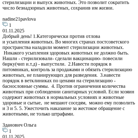
стерилизации и выпуск животных. Это позволит сократить
число безнадзорных животных, сохранив им жизни.
nadine21pavlova
1
01.11.2025
Добрый день! 1.Категорически против отлова
и усыпления животных. Во многих странах постсоветского
пространства наладили момент стерилизации животных.
Никакого усыпления здоровых животных не должно быть.
Нашли - стерилизовали- сделали вакцинацию- повесили
бирку(чип и.т.д) - выпустили. 2.Навести порядок в
питомниках, контроль за продажами и обязать стерилизацию
животных, не планирующих для разведения. 3.навести
порядок в ветклиниках по ценами на стерилизацию -
баснословные суммы. 4. Против ограничения количества
животных при соблюдении санитарных условий. Если хозяин
содержит животных в нормальных условиях и животные
здоровые и сытые, не мешают соседям, можно ему позволить
и 3 и 5. 5. Ужесточить наказание за жестокое обращение с
животными, не только штрафами.
Зданович Ольга
1
01.11.2025