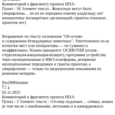
Комментарий к фрагменту проекта НПА:
Пункт : 18 Элемент текста : Животные могут быть
умерщвлены… (если не переданы новому владельцу; нет
инициативы зоозащитных организаций; приюты отказали;
приютов нет)
Возражение по тексту положения "Об отлове
и содержании безнадзорных животных". Уничтожение из-за
нехватки мест или инициативы — не гуманно и
неэффективно. Нужен приоритет: ОСВВ/ТНВ (отлов-
стерилизация-вакцинация-возврат), программа устройства
через муниципальные и НКО-платформы, резервные
муниципальные передержки и гранты приютам, а
умерщвление — только по медицинским показаниям по
решению ветврача.
Pro200Hummer
4
02.11.2025
Комментарий к фрагменту проекта НПА:
Пункт : 3 Элемент текста : «Отлову подлежат… собаки, кошки
(в том числе с ошейниками, жетонами и в намордниках)»