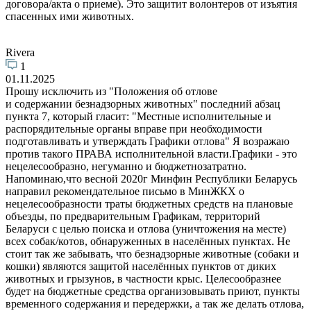
договора/акта о приеме). Это защитит волонтеров от изъятия
спасенных ими животных.
Rivera
1
01.11.2025
Прошу исключить из "Положения об отлове
и содержании безнадзорных животных" последний абзац
пункта 7, который гласит: "Местные исполнительные и
распорядительные органы вправе при необходимости
подготавливать и утверждать Графики отлова" Я возражаю
против такого ПРАВА исполнительной власти.Графики - это
нецелесообразно, негуманно и бюджетнозатратно.
Напоминаю,что весной 2020г Минфин Республики Беларусь
направил рекомендательное письмо в МинЖКХ о
нецелесообразности траты бюджетных средств на плановые
объезды, по предварительным Графикам, территорий
Беларуси с целью поиска и отлова (уничтожения на месте)
всех собак/котов, обнаруженных в населённых пунктах. Не
стоит так же забывать, что безнадзорные животные (собаки и
кошки) являются защитой населённых пунктов от диких
животных и грызунов, в частности крыс. Целесообразнее
будет на бюджетные средства организовывать приют, пункты
временного содержания и передержки, а так же делать отлова,