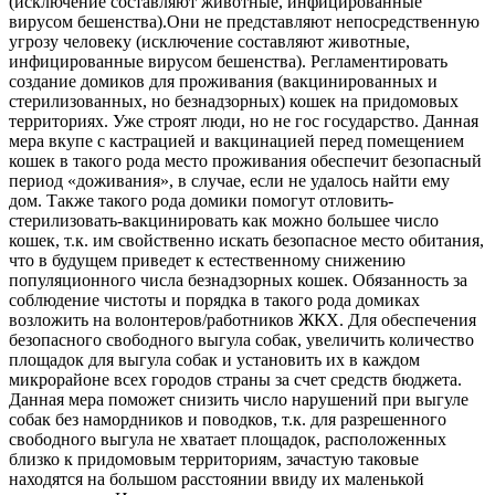
(исключение составляют животные, инфицированные
вирусом бешенства).Они не представляют непосредственную
угрозу человеку (исключение составляют животные,
инфицированные вирусом бешенства). Регламентировать
создание домиков для проживания (вакцинированных и
стерилизованных, но безнадзорных) кошек на придомовых
территориях. Уже строят люди, но не гос государство. Данная
мера вкупе с кастрацией и вакцинацией перед помещением
кошек в такого рода место проживания обеспечит безопасный
период «доживания», в случае, если не удалось найти ему
дом. Также такого рода домики помогут отловить-
стерилизовать-вакцинировать как можно большее число
кошек, т.к. им свойственно искать безопасное место обитания,
что в будущем приведет к естественному снижению
популяционного числа безнадзорных кошек. Обязанность за
соблюдение чистоты и порядка в такого рода домиках
возложить на волонтеров/работников ЖКХ. Для обеспечения
безопасного свободного выгула собак, увеличить количество
площадок для выгула собак и установить их в каждом
микрорайоне всех городов страны за счет средств бюджета.
Данная мера поможет снизить число нарушений при выгуле
собак без намордников и поводков, т.к. для разрешенного
свободного выгула не хватает площадок, расположенных
близко к придомовым территориям, зачастую таковые
находятся на большом расстоянии ввиду их маленькой