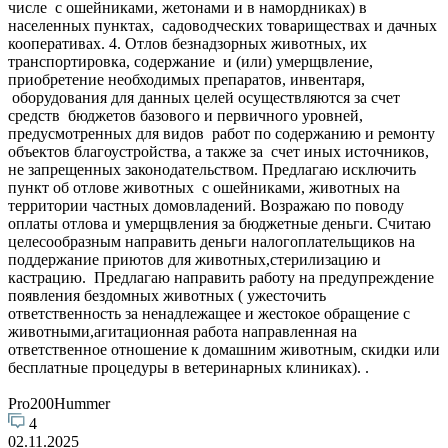
числе с ошейниками, жетонами и в намордниках) в
населенных пунктах, садоводческих товариществах и дачных
кооперативах. 4. Отлов безнадзорных животных, их
транспортировка, содержание и (или) умерщвление,
приобретение необходимых препаратов, инвентаря,
оборудования для данных целей осуществляются за счет
средств бюджетов базового и первичного уровней,
предусмотренных для видов работ по содержанию и ремонту
объектов благоустройства, а также за счет иных источников,
не запрещенных законодательством. Предлагаю исключить
пункт об отлове животных с ошейниками, животных на
территории частных домовладений. Возражаю по поводу
оплаты отлова и умерщвления за бюджетные деньги. Считаю
целесообразным направить деньги налогоплательщиков на
поддержание приютов для животных,стерилизацию и
кастрацию. Предлагаю направить работу на предупреждение
появления бездомных животных ( ужесточить
ответственность за ненадлежащее и жестокое обращение с
животными,агитационная работа направленная на
ответственное отношение к домашним животным, скидки или
бесплатные процедуры в ветеринарных клиниках). .
Pro200Hummer
4
02.11.2025