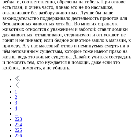
рейда, и, соответственно, обречены на гибель. При отлове
есть план, и очень часто, я знаю это не по наслышке,
отлавливают без разбору животных. Лучше бы наше
законодательство поддерживало деятельность приютов для
безнадзорных животных хотя бы. Во многих странах к
животных относятся с уважением и заботой: ставят домики
для животных, отлавливают, стерилизуют и отпускают, не
гонят и не пинают, если бедное животное зашло в магазин, к
примеру. А у нас массовый отлов и неминуемая смерть ни в
чём неповинным существам, которые тоже имеют право на
жизнь, ведь это живые существа. Давайте учиться сострадать
и помогать тем, кто нуждается в помощи, даже если это
котёнок, помогать, а не убивать.
1
2
3
4
...
223
224
225
226