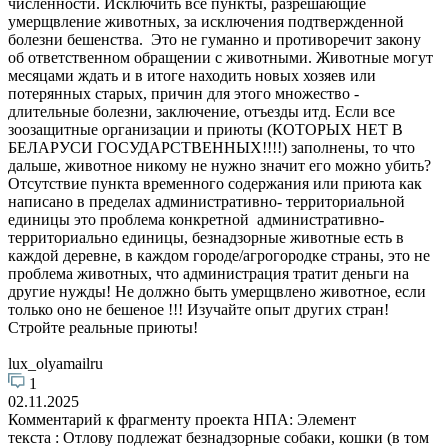
численности. Исключить все пункты, разрешающие
умерщвление животных, за исключения подтвержденной
болезни бешенства. Это не гуманно и противоречит закону
об ответственном обращении с животными. Животные могут
месяцами ждать и в итоге находить новых хозяев или
потерянных старых, причин для этого множество -
длительные болезни, заключение, отъезды итд. Если все
зоозащитные организации и приюты (КОТОРЫХ НЕТ В
БЕЛАРУСИ ГОСУДАРСТВЕННЫХ!!!!) заполнены, то что
дальше, животное никому не нужно значит его можно убить?
Отсутствие пункта временного содержания или приюта как
написано в пределах административно- территориальной
единицы это проблема конкретной административно-
территориально единицы, безнадзорные животные есть в
каждой деревне, в каждом городе/агрогородке страны, это не
проблема животных, что администрация тратит деньги на
другие нужды! Не должно быть умерщвлено животное, если
только оно не бешеное !!! Изучайте опыт других стран!
Стройте реальные приюты!
lux_olyamailru
1
02.11.2025
Комментарий к фрагменту проекта НПА: Элемент
текста : Отлову подлежат безнадзорные собаки, кошки (в том